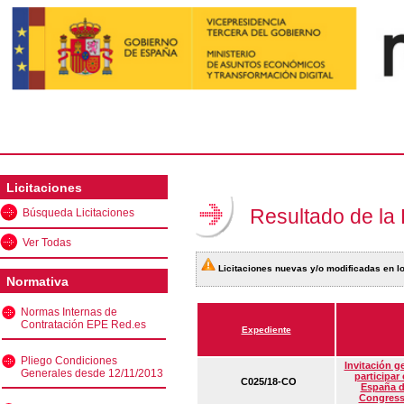
Licitaciones
Resultado de la
Búsqueda Licitaciones
Ver Todas
Licitaciones nuevas y/o modificadas en lo
Normativa
Normas Internas de
Contratación EPE Red.es
Expediente
Pliego Condiciones
Invitación g
Generales desde 12/11/2013
participar
C025/18-CO
España d
Congress