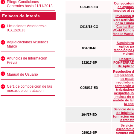
Pliego Condiciones
Convocatoria
Generales hasta 11/11/2013
C003/18-ED
de ayudas
impulso al s
Enlaces de interés
Invitación 
para particip
de la Funda
Licitaciones Anteriores a
C018/18-CO
Capital Ba
01/12/2013
World Congre
Mobile World
Adjudicaciones Acuerdos
Suministro
Marco
óptico pa
004/18-RI
tecnológica 
y cient
Anuncios de Informacion
Desarrollo
Previa
132/17-SP
PONFERRADA 
de Aplica
Resolución d
Manual de Usuario
Empresarial
se estab
reguladora
formación d
Cert. de composicion de las
C058/17-ED
trabajadora
mesas de contratacion
ocupadas, pa
mejora de c
ámbito de la
la eco
Servicio de 
de iniciati
104/17-ED
formación en
la transf
Servicio
asesoramie
029/18-SP
compra púb