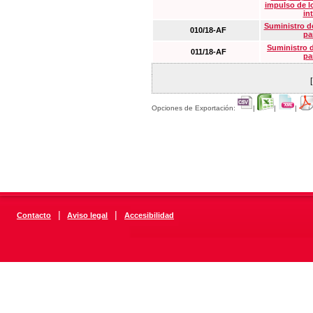
impulso de lo
in
Suministro de
010/18-AF
pa
Suministro 
011/18-AF
pa
Opciones de Exportación:
|
|
|
|
|
Contacto
Aviso legal
Accesibilidad