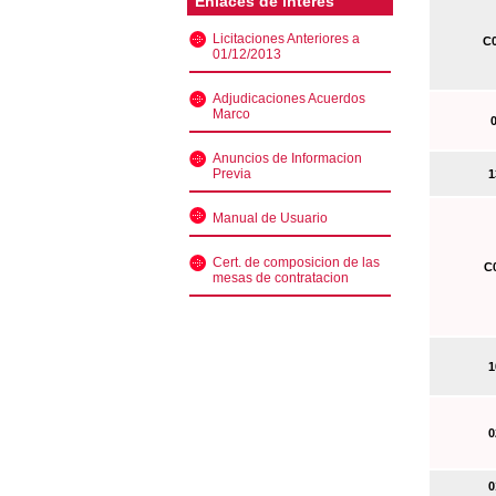
Enlaces de interés
Licitaciones Anteriores a
C0
01/12/2013
Adjudicaciones Acuerdos
Marco
0
Anuncios de Informacion
Previa
13
Manual de Usuario
Cert. de composicion de las
C0
mesas de contratacion
10
02
01