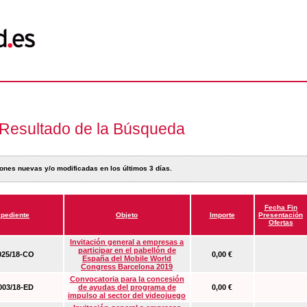
Resultado de la Búsqueda
ones nuevas y/o modificadas en los últimos 3 días.
Fecha Fin
pediente
Objeto
Importe
Presentación
Ofertas
Invitación general a empresas a
participar en el pabellón de
25/18-CO
0,00 €
España del Mobile World
Congress Barcelona 2019
Convocatoria para la concesión
03/18-ED
de ayudas del programa de
0,00 €
impulso al sector del videojuego