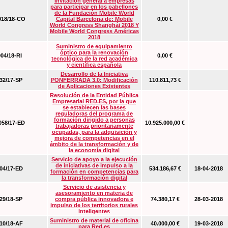
Invitación general a empresas
para participar en los pabellones
de la Fundación Mobile World
18/18-CO
Capital Barcelona de: Mobile
0,00 €
World Congress Shanghái 2018 Y
Mobile World Congress Américas
2018
Suministro de equipamiento
óptico para la renovación
04/18-RI
0,00 €
tecnológica de la red académica
y científica española
Desarrollo de la Iniciativa
2/17-SP
PONFERRADA 3.0: Modificación
110.811,73 €
de Aplicaciones Existentes
Resolución de la Entidad Pública
Empresarial RED.ES, por la que
se establecen las bases
reguladoras del programa de
formación dirigido a personas
58/17-ED
10.925.000,00 €
trabajadoras prioritariamente
ocupadas, para la adquisición y
mejora de competencias en el
ámbito de la transformación y de
la economía digital
Servicio de apoyo a la ejecución
de iniciativas de impulso a la
4/17-ED
534.186,67 €
18-04-2018
formación en competencias para
la transformación digital
Servicio de asistencia y
asesoramiento en materia de
9/18-SP
compra pública innovadora e
74.380,17 €
28-03-2018
impulso de los territorios rurales
inteligentes
Suministro de material de oficina
0/18-AF
40.000,00 €
19-03-2018
para Red.es