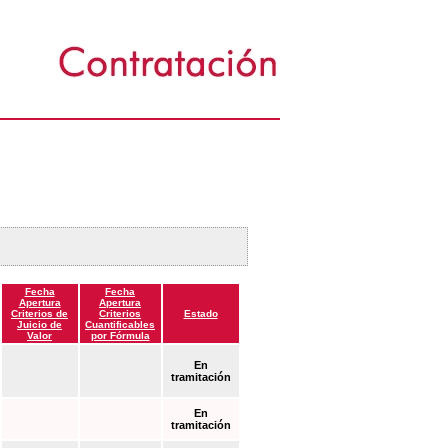
Fecha
Fecha
Apertura
Apertura
Criterios de
Criterios
Estado
Juicio de
Cuantificables
Valor
por Fórmula
En
tramitación
En
tramitación