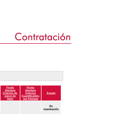
Fecha
Fecha
Apertura
Apertura
Criterios de
Criterios
Estado
Juicio de
Cuantificables
Valor
por Fórmula
En
tramitación