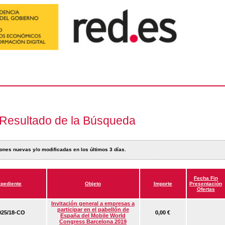
Resultado de la Búsqueda
ones nuevas y/o modificadas en los últimos 3 días.
Fecha Fin
pediente
Objeto
Importe
Presentación
Ofertas
Invitación general a empresas a
participar en el pabellón de
25/18-CO
0,00 €
España del Mobile World
Congress Barcelona 2019