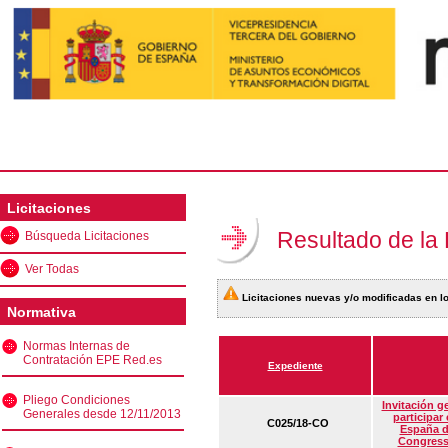
Licitaciones
Resultado de la
Búsqueda Licitaciones
Ver Todas
Licitaciones nuevas y/o modificadas en lo
Normativa
Normas Internas de
Contratación EPE Red.es
Expediente
Pliego Condiciones
Invitación g
Generales desde 12/11/2013
participar
C025/18-CO
España d
Congress