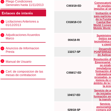
Pliego Condiciones
Convocatoria
Generales hasta 11/11/2013
C003/18-ED
de ayudas
impulso al s
Enlaces de interés
Invitación 
para particip
de la Funda
Licitaciones Anteriores a
C018/18-CO
Capital Ba
01/12/2013
World Congre
Mobile World
Adjudicaciones Acuerdos
Suministro
Marco
óptico pa
004/18-RI
tecnológica 
y cient
Anuncios de Informacion
Desarrollo
Previa
132/17-SP
PONFERRADA 
de Aplica
Resolución d
Manual de Usuario
Empresarial
se estab
reguladora
formación d
Cert. de composicion de las
C058/17-ED
trabajadora
mesas de contratacion
ocupadas, pa
mejora de c
ámbito de la
la eco
Servicio de 
de iniciati
104/17-ED
formación en
la transf
Servicio
asesoramie
029/18-SP
compra púb