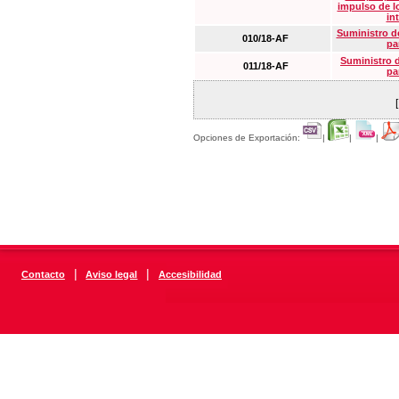
impulso de lo
in
Suministro de
010/18-AF
pa
Suministro 
011/18-AF
pa
Opciones de Exportación:
|
|
|
|
|
Contacto
Aviso legal
Accesibilidad