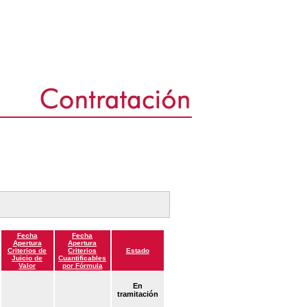
Fecha
Fecha
Apertura
Apertura
Criterios de
Criterios
Estado
Juicio de
Cuantificables
Valor
por Fórmula
En
tramitación