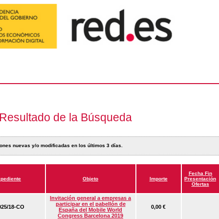
Resultado de la Búsqueda
ones nuevas y/o modificadas en los últimos 3 días.
Fecha Fin
pediente
Objeto
Importe
Presentación
Ofertas
Invitación general a empresas a
participar en el pabellón de
25/18-CO
0,00 €
España del Mobile World
Congress Barcelona 2019