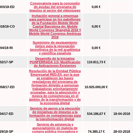
Convocatoria para la concesión
03/18-ED
de ayudas del programa de
0,00 €
impulso al sector del videojuego
Invitación general a empresas
para participar en los pabellones
de la Fundación Mobile World
18/18-CO
Capital Barcelona de: Mobile
0,00 €
World Congress Shanghái 2018 Y
Mobile World Congress Américas
2018
Suministro de equipamiento
óptico para la renovación
04/18-RI
0,00 €
tecnológica de la red académica
y científica española
Desarrollo de la Iniciativa
2/17-SP
PONFERRADA 3.0: Modificación
110.811,73 €
de Aplicaciones Existentes
Resolución de la Entidad Pública
Empresarial RED.ES, por la que
se establecen las bases
reguladoras del programa de
formación dirigido a personas
58/17-ED
10.925.000,00 €
trabajadoras prioritariamente
ocupadas, para la adquisición y
mejora de competencias en el
ámbito de la transformación y de
la economía digital
Servicio de apoyo a la ejecución
de iniciativas de impulso a la
4/17-ED
534.186,67 €
18-04-2018
formación en competencias para
la transformación digital
Servicio de asistencia y
asesoramiento en materia de
9/18-SP
compra pública innovadora e
74.380,17 €
28-03-2018