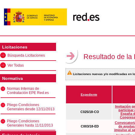
Licitaciones
Resultado de la
Búsqueda Licitaciones
Ver Todas
Licitaciones nuevas y/o modificadas en lo
Normativa
Normas Internas de
Contratación EPE Red.es
Expediente
Pliego Condiciones
Invitación g
Generales desde 12/11/2013
participar
C025/18-CO
España d
Congress
Pliego Condiciones
Convocatoria
Generales hasta 11/11/2013
C003/18-ED
de ayudas
impulso al s