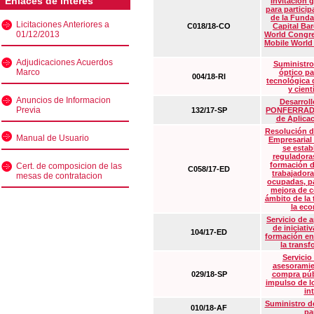
Enlaces de interés
Invitación 
para particip
de la Funda
Licitaciones Anteriores a
C018/18-CO
Capital Ba
01/12/2013
World Congre
Mobile World
Adjudicaciones Acuerdos
Suministro
Marco
óptico pa
004/18-RI
tecnológica 
y cient
Anuncios de Informacion
Desarrollo
Previa
132/17-SP
PONFERRADA 
de Aplica
Resolución d
Manual de Usuario
Empresarial
se estab
reguladora
formación d
Cert. de composicion de las
C058/17-ED
trabajadora
mesas de contratacion
ocupadas, pa
mejora de c
ámbito de la
la eco
Servicio de 
de iniciati
104/17-ED
formación en
la transf
Servicio
asesoramie
029/18-SP
compra púb
impulso de lo
in
Suministro de
010/18-AF
pa