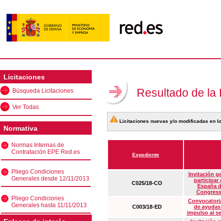
Licitaciones
Resultado de la
Búsqueda Licitaciones
Ver Todas
Licitaciones nuevas y/o modificadas en lo
Normativa
Normas Internas de
Contratación EPE Red.es
Expediente
Pliego Condiciones
Invitación g
Generales desde 12/11/2013
participar
C025/18-CO
España d
Congress
Pliego Condiciones
Convocatoria
Generales hasta 11/11/2013
C003/18-ED
de ayudas
impulso al s