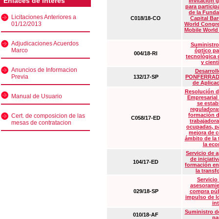
Enlaces de interés
Invitación 
para particip
de la Funda
Licitaciones Anteriores a
C018/18-CO
Capital Ba
01/12/2013
World Congre
Mobile World
Adjudicaciones Acuerdos
Suministro
Marco
óptico pa
004/18-RI
tecnológica 
y cient
Anuncios de Informacion
Desarrollo
Previa
132/17-SP
PONFERRADA 
de Aplica
Resolución d
Manual de Usuario
Empresarial
se estab
reguladora
formación d
Cert. de composicion de las
C058/17-ED
trabajadora
mesas de contratacion
ocupadas, pa
mejora de c
ámbito de la
la eco
Servicio de 
de iniciati
104/17-ED
formación en
la transf
Servicio
asesoramie
029/18-SP
compra púb
impulso de lo
in
Suministro de
010/18-AF
pa