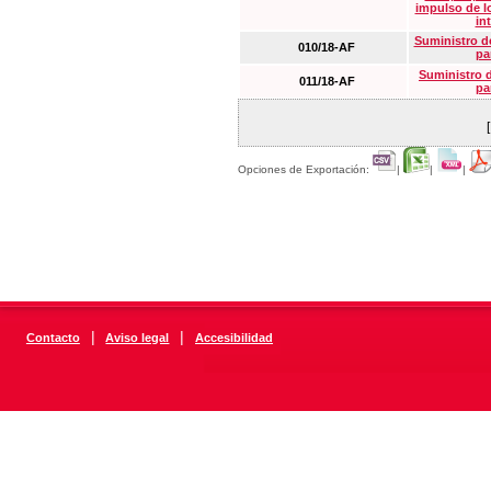
impulso de lo
in
Suministro de
010/18-AF
pa
Suministro 
011/18-AF
pa
Opciones de Exportación:
|
|
|
|
|
Contacto
Aviso legal
Accesibilidad