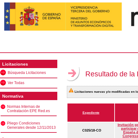
Licitaciones
Resultado de la
Búsqueda Licitaciones
Ver Todas
Licitaciones nuevas y/o modificadas en lo
Normativa
Normas Internas de
Contratación EPE Red.es
Expediente
Pliego Condiciones
Invitación g
Generales desde 12/11/2013
participar
C025/18-CO
España d
Congress