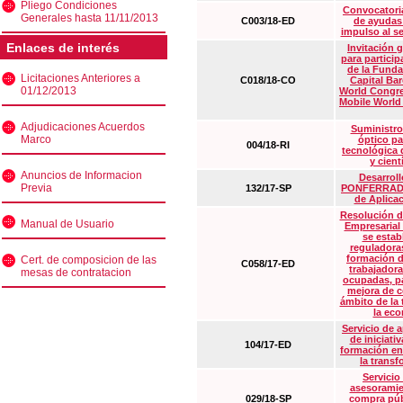
Pliego Condiciones
Convocatoria
Generales hasta 11/11/2013
C003/18-ED
de ayudas
impulso al s
Enlaces de interés
Invitación 
para particip
de la Funda
Licitaciones Anteriores a
C018/18-CO
Capital Ba
01/12/2013
World Congre
Mobile World
Adjudicaciones Acuerdos
Suministro
Marco
óptico pa
004/18-RI
tecnológica 
y cient
Anuncios de Informacion
Desarrollo
Previa
132/17-SP
PONFERRADA 
de Aplica
Resolución d
Manual de Usuario
Empresarial
se estab
reguladora
formación d
Cert. de composicion de las
C058/17-ED
trabajadora
mesas de contratacion
ocupadas, pa
mejora de c
ámbito de la
la eco
Servicio de 
de iniciati
104/17-ED
formación en
la transf
Servicio
asesoramie
029/18-SP
compra púb