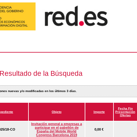
Resultado de la Búsqueda
ones nuevas y/o modificadas en los últimos 3 días.
Fecha Fin
pediente
Objeto
Importe
Presentación
Ofertas
Invitación general a empresas a
participar en el pabellón de
25/18-CO
0,00 €
España del Mobile World
Congress Barcelona 2019