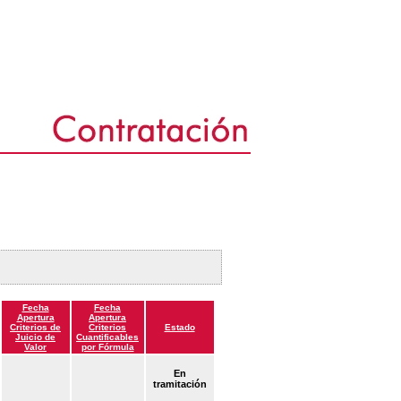
Fecha
Fecha
Apertura
Apertura
Criterios de
Criterios
Estado
Juicio de
Cuantificables
Valor
por Fórmula
En
tramitación