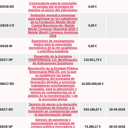
Convocatoria para la concesión
03/18-ED
de ayudas del programa de
0,00 €
impulso al sector del videojuego
Invitación general a empresas
para participar en los pabellones
de la Fundación Mobile World
18/18-CO
Capital Barcelona de: Mobile
0,00 €
World Congress Shanghái 2018 Y
Mobile World Congress Américas
2018
Suministro de equipamiento
óptico para la renovación
04/18-RI
0,00 €
tecnológica de la red académica
y científica española
Desarrollo de la Iniciativa
2/17-SP
PONFERRADA 3.0: Modificación
110.811,73 €
de Aplicaciones Existentes
Resolución de la Entidad Pública
Empresarial RED.ES, por la que
se establecen las bases
reguladoras del programa de
formación dirigido a personas
58/17-ED
10.925.000,00 €
trabajadoras prioritariamente
ocupadas, para la adquisición y
mejora de competencias en el
ámbito de la transformación y de
la economía digital
Servicio de apoyo a la ejecución
de iniciativas de impulso a la
4/17-ED
534.186,67 €
18-04-2018
formación en competencias para
la transformación digital
Servicio de asistencia y
asesoramiento en materia de
9/18-SP
compra pública innovadora e
74.380,17 €
28-03-2018