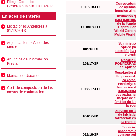
Pliego Condiciones
Convocatoria
Generales hasta 11/11/2013
C003/18-ED
de ayudas
impulso al s
Enlaces de interés
Invitación 
para particip
de la Funda
Licitaciones Anteriores a
C018/18-CO
Capital Ba
01/12/2013
World Congre
Mobile World
Adjudicaciones Acuerdos
Suministro
Marco
óptico pa
004/18-RI
tecnológica 
y cient
Anuncios de Informacion
Desarrollo
Previa
132/17-SP
PONFERRADA 
de Aplica
Resolución d
Manual de Usuario
Empresarial
se estab
reguladora
formación d
Cert. de composicion de las
C058/17-ED
trabajadora
mesas de contratacion
ocupadas, pa
mejora de c
ámbito de la
la eco
Servicio de 
de iniciati
104/17-ED
formación en
la transf
Servicio
asesoramie
029/18-SP
compra púb