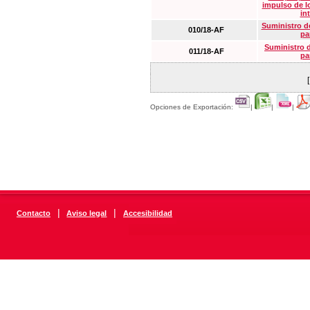
impulso de lo
in
Suministro de
010/18-AF
pa
Suministro 
011/18-AF
pa
Opciones de Exportación:
|
|
|
|
|
Contacto
Aviso legal
Accesibilidad