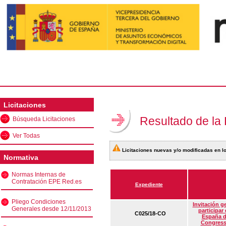
Licitaciones
Resultado de la
Búsqueda Licitaciones
Ver Todas
Licitaciones nuevas y/o modificadas en lo
Normativa
Normas Internas de
Contratación EPE Red.es
Expediente
Pliego Condiciones
Invitación g
Generales desde 12/11/2013
participar
C025/18-CO
España d
Congress