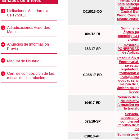
Enlaces de interés
Invitación 
para particip
de la Funda
Licitaciones Anteriores a
C018/18-CO
Capital Ba
01/12/2013
World Congre
Mobile World
Adjudicaciones Acuerdos
Suministro
Marco
óptico pa
004/18-RI
tecnológica 
y cient
Anuncios de Informacion
Desarrollo
Previa
132/17-SP
PONFERRADA 
de Aplica
Resolución d
Manual de Usuario
Empresarial
se estab
reguladora
formación d
Cert. de composicion de las
C058/17-ED
trabajadora
mesas de contratacion
ocupadas, pa
mejora de c
ámbito de la
la eco
Servicio de 
de iniciati
104/17-ED
formación en
la transf
Servicio
asesoramie
029/18-SP
compra púb
impulso de lo
in
Suministro de
010/18-AF
pa