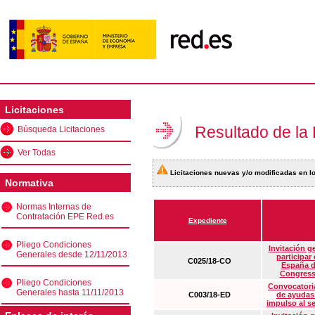
Licitaciones
Resultado de la
Búsqueda Licitaciones
Ver Todas
Licitaciones nuevas y/o modificadas en lo
Normativa
Normas Internas de
Contratación EPE Red.es
Expediente
Pliego Condiciones
Invitación g
Generales desde 12/11/2013
participar
C025/18-CO
España d
Congress
Pliego Condiciones
Convocatoria
Generales hasta 11/11/2013
C003/18-ED
de ayudas
impulso al s