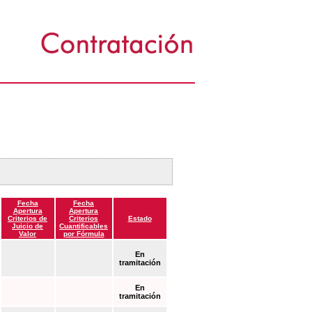
Fecha
Fecha
Apertura
Apertura
Criterios de
Criterios
Estado
Juicio de
Cuantificables
Valor
por Fórmula
En
tramitación
En
tramitación