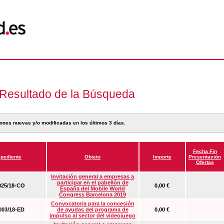
Resultado de la Búsqueda
ones nuevas y/o modificadas en los últimos 3 días.
Fecha Fin
pediente
Objeto
Importe
Presentación
Ofertas
Invitación general a empresas a
participar en el pabellón de
25/18-CO
0,00 €
España del Mobile World
Congress Barcelona 2019
Convocatoria para la concesión
03/18-ED
de ayudas del programa de
0,00 €
impulso al sector del videojuego