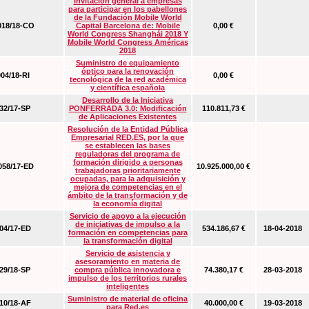
Invitación general a empresas
para participar en los pabellones
de la Fundación Mobile World
18/18-CO
Capital Barcelona de: Mobile
0,00 €
World Congress Shanghái 2018 Y
Mobile World Congress Américas
2018
Suministro de equipamiento
óptico para la renovación
04/18-RI
0,00 €
tecnológica de la red académica
y científica española
Desarrollo de la Iniciativa
2/17-SP
PONFERRADA 3.0: Modificación
110.811,73 €
de Aplicaciones Existentes
Resolución de la Entidad Pública
Empresarial RED.ES, por la que
se establecen las bases
reguladoras del programa de
formación dirigido a personas
58/17-ED
10.925.000,00 €
trabajadoras prioritariamente
ocupadas, para la adquisición y
mejora de competencias en el
ámbito de la transformación y de
la economía digital
Servicio de apoyo a la ejecución
de iniciativas de impulso a la
4/17-ED
534.186,67 €
18-04-2018
formación en competencias para
la transformación digital
Servicio de asistencia y
asesoramiento en materia de
9/18-SP
compra pública innovadora e
74.380,17 €
28-03-2018
impulso de los territorios rurales
inteligentes
Suministro de material de oficina
0/18-AF
40.000,00 €
19-03-2018
para Red.es