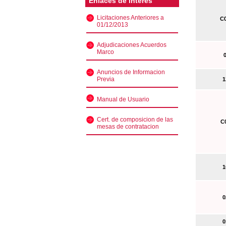
Enlaces de interés
Licitaciones Anteriores a
C0
01/12/2013
Adjudicaciones Acuerdos
Marco
0
Anuncios de Informacion
Previa
13
Manual de Usuario
Cert. de composicion de las
C0
mesas de contratacion
10
02
01