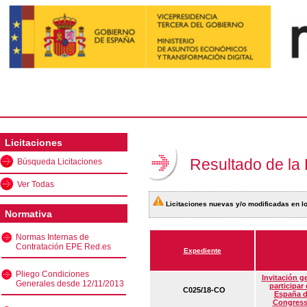
Licitaciones
Resultado de la
Búsqueda Licitaciones
Ver Todas
Licitaciones nuevas y/o modificadas en lo
Normativa
Normas Internas de
Contratación EPE Red.es
Expediente
Pliego Condiciones
Invitación g
Generales desde 12/11/2013
participar
C025/18-CO
España d
Congress