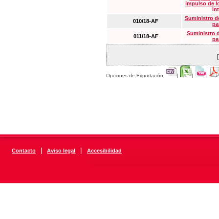
impulso de lo
in
Suministro de
010/18-AF
pa
Suministro 
011/18-AF
pa
Opciones de Exportación:
|
|
|
|
|
Contacto
Aviso legal
Accesibilidad