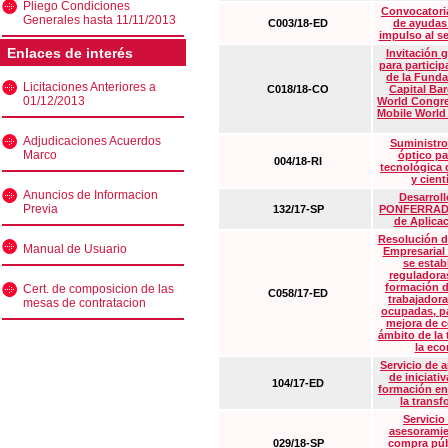
Pliego Condiciones
Convocatoria
Generales hasta 11/11/2013
C003/18-ED
de ayudas
impulso al s
Enlaces de interés
Invitación 
para particip
de la Funda
Licitaciones Anteriores a
C018/18-CO
Capital Ba
01/12/2013
World Congre
Mobile World
Adjudicaciones Acuerdos
Suministro
Marco
óptico pa
004/18-RI
tecnológica 
y cient
Anuncios de Informacion
Desarrollo
Previa
132/17-SP
PONFERRADA 
de Aplica
Resolución d
Manual de Usuario
Empresarial
se estab
reguladora
formación d
Cert. de composicion de las
C058/17-ED
trabajadora
mesas de contratacion
ocupadas, pa
mejora de c
ámbito de la
la eco
Servicio de 
de iniciati
104/17-ED
formación en
la transf
Servicio
asesoramie
029/18-SP
compra púb