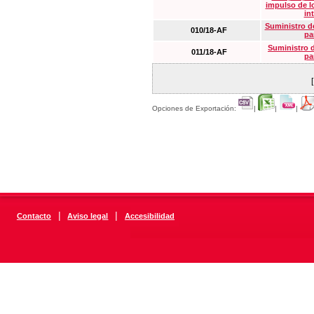
impulso de lo
in
Suministro de
010/18-AF
pa
Suministro 
011/18-AF
pa
Opciones de Exportación:
|
|
|
|
|
Contacto
Aviso legal
Accesibilidad