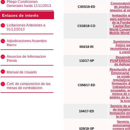
Pliego Condiciones
Convocatoria
Generales hasta 11/11/2013
C003/18-ED
de ayudas
impulso al s
Enlaces de interés
Invitación 
para particip
de la Funda
Licitaciones Anteriores a
C018/18-CO
Capital Ba
01/12/2013
World Congre
Mobile World
Adjudicaciones Acuerdos
Suministro
Marco
óptico pa
004/18-RI
tecnológica 
y cient
Anuncios de Informacion
Desarrollo
Previa
132/17-SP
PONFERRADA 
de Aplica
Resolución d
Manual de Usuario
Empresarial
se estab
reguladora
formación d
Cert. de composicion de las
C058/17-ED
trabajadora
mesas de contratacion
ocupadas, pa
mejora de c
ámbito de la
la eco
Servicio de 
de iniciati
104/17-ED
formación en
la transf
Servicio
asesoramie
029/18-SP
compra púb