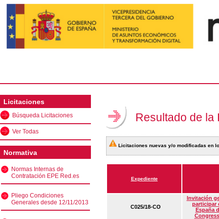
Licitaciones
Resultado de la
Búsqueda Licitaciones
Ver Todas
Licitaciones nuevas y/o modificadas en lo
Normativa
Normas Internas de
Contratación EPE Red.es
Expediente
Pliego Condiciones
Invitación g
Generales desde 12/11/2013
participar
C025/18-CO
España d
Congress