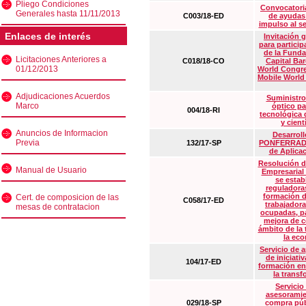
Pliego Condiciones
Convocatoria
Generales hasta 11/11/2013
C003/18-ED
de ayudas
impulso al s
Enlaces de interés
Invitación 
para particip
de la Funda
Licitaciones Anteriores a
C018/18-CO
Capital Ba
01/12/2013
World Congre
Mobile World
Adjudicaciones Acuerdos
Suministro
Marco
óptico pa
004/18-RI
tecnológica 
y cient
Anuncios de Informacion
Desarrollo
Previa
132/17-SP
PONFERRADA 
de Aplica
Resolución d
Manual de Usuario
Empresarial
se estab
reguladora
formación d
Cert. de composicion de las
C058/17-ED
trabajadora
mesas de contratacion
ocupadas, pa
mejora de c
ámbito de la
la eco
Servicio de 
de iniciati
104/17-ED
formación en
la transf
Servicio
asesoramie
029/18-SP
compra púb