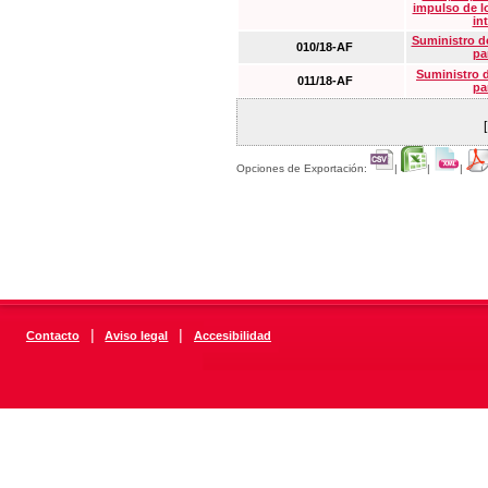
impulso de lo
in
Suministro de
010/18-AF
pa
Suministro 
011/18-AF
pa
Opciones de Exportación:
|
|
|
|
|
Contacto
Aviso legal
Accesibilidad