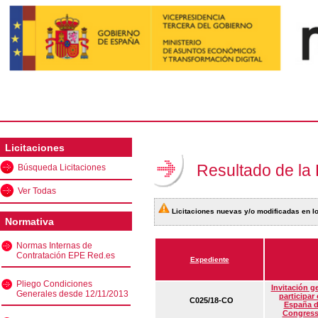
Licitaciones
Resultado de la
Búsqueda Licitaciones
Ver Todas
Licitaciones nuevas y/o modificadas en lo
Normativa
Normas Internas de
Contratación EPE Red.es
Expediente
Pliego Condiciones
Invitación g
Generales desde 12/11/2013
participar
C025/18-CO
España d
Congress