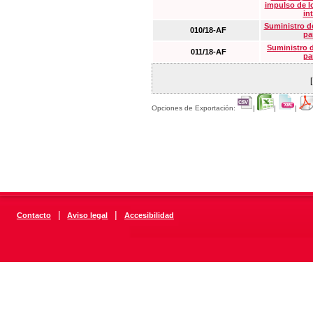
impulso de lo
in
Suministro de
010/18-AF
pa
Suministro 
011/18-AF
pa
Opciones de Exportación:
|
|
|
|
|
Contacto
Aviso legal
Accesibilidad