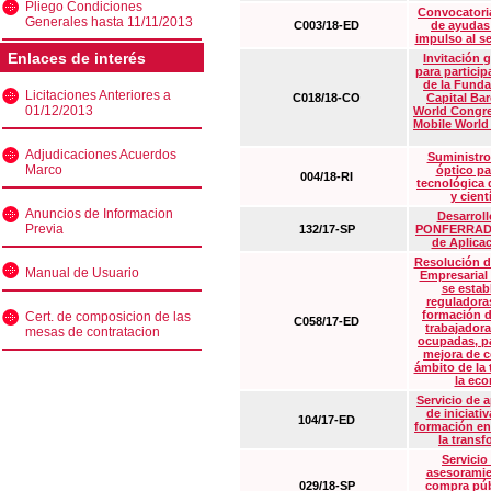
Pliego Condiciones
Convocatoria
Generales hasta 11/11/2013
C003/18-ED
de ayudas
impulso al s
Enlaces de interés
Invitación 
para particip
de la Funda
Licitaciones Anteriores a
C018/18-CO
Capital Ba
01/12/2013
World Congre
Mobile World
Adjudicaciones Acuerdos
Suministro
Marco
óptico pa
004/18-RI
tecnológica 
y cient
Anuncios de Informacion
Desarrollo
Previa
132/17-SP
PONFERRADA 
de Aplica
Resolución d
Manual de Usuario
Empresarial
se estab
reguladora
formación d
Cert. de composicion de las
C058/17-ED
trabajadora
mesas de contratacion
ocupadas, pa
mejora de c
ámbito de la
la eco
Servicio de 
de iniciati
104/17-ED
formación en
la transf
Servicio
asesoramie
029/18-SP
compra púb