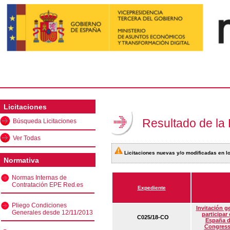
Licitaciones
Resultado de la
Búsqueda Licitaciones
Ver Todas
Licitaciones nuevas y/o modificadas en lo
Normativa
Normas Internas de
Contratación EPE Red.es
Expediente
Pliego Condiciones
Invitación g
Generales desde 12/11/2013
participar
C025/18-CO
España d
Congress