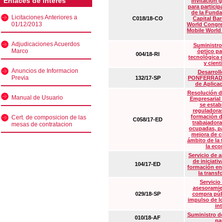
Enlaces de interés
Invitación 
para particip
de la Funda
Licitaciones Anteriores a
C018/18-CO
Capital Ba
01/12/2013
World Congre
Mobile World
Adjudicaciones Acuerdos
Suministro
Marco
óptico pa
004/18-RI
tecnológica 
y cient
Anuncios de Informacion
Desarrollo
Previa
132/17-SP
PONFERRADA 
de Aplica
Resolución d
Manual de Usuario
Empresarial
se estab
reguladora
formación d
Cert. de composicion de las
C058/17-ED
trabajadora
mesas de contratacion
ocupadas, pa
mejora de c
ámbito de la
la eco
Servicio de 
de iniciati
104/17-ED
formación en
la transf
Servicio
asesoramie
029/18-SP
compra púb
impulso de lo
in
Suministro de
010/18-AF
pa