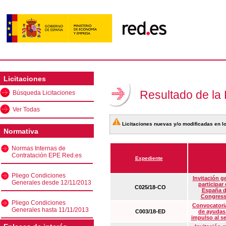
Licitaciones
Resultado de la
Búsqueda Licitaciones
Ver Todas
Licitaciones nuevas y/o modificadas en lo
Normativa
Normas Internas de
Contratación EPE Red.es
Expediente
Pliego Condiciones
Invitación g
Generales desde 12/11/2013
participar
C025/18-CO
España d
Congress
Pliego Condiciones
Convocatoria
Generales hasta 11/11/2013
C003/18-ED
de ayudas
impulso al s