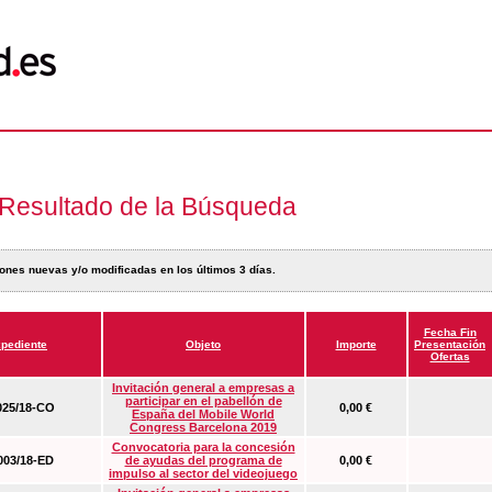
Resultado de la Búsqueda
ones nuevas y/o modificadas en los últimos 3 días.
Fecha Fin
pediente
Objeto
Importe
Presentación
Ofertas
Invitación general a empresas a
participar en el pabellón de
25/18-CO
0,00 €
España del Mobile World
Congress Barcelona 2019
Convocatoria para la concesión
03/18-ED
de ayudas del programa de
0,00 €
impulso al sector del videojuego