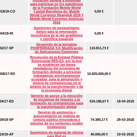
Invitación general a empresas
para participar en los pabellones
de la Fundación Mobile World
18/18-CO
Capital Barcelona de: Mobile
0,00 €
World Congress Shanghái 2018 Y
Mobile World Congress Américas
2018
Suministro de equipamiento
óptico para la renovación
04/18-RI
0,00 €
tecnológica de la red académica
y científica española
Desarrollo de la Iniciativa
2/17-SP
PONFERRADA 3.0: Modificación
110.811,73 €
de Aplicaciones Existentes
Resolución de la Entidad Pública
Empresarial RED.ES, por la que
se establecen las bases
reguladoras del programa de
formación dirigido a personas
58/17-ED
10.925.000,00 €
trabajadoras prioritariamente
ocupadas, para la adquisición y
mejora de competencias en el
ámbito de la transformación y de
la economía digital
Servicio de apoyo a la ejecución
de iniciativas de impulso a la
4/17-ED
534.186,67 €
18-04-2018
formación en competencias para
la transformación digital
Servicio de asistencia y
asesoramiento en materia de
9/18-SP
compra pública innovadora e
74.380,17 €
28-03-2018
impulso de los territorios rurales
inteligentes
Suministro de material de oficina
0/18-AF
40.000,00 €
19-03-2018
para Red.es