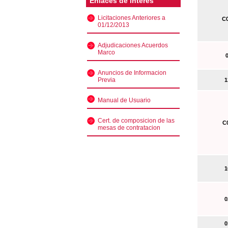
Enlaces de interés
Licitaciones Anteriores a
C0
01/12/2013
Adjudicaciones Acuerdos
Marco
0
Anuncios de Informacion
Previa
13
Manual de Usuario
Cert. de composicion de las
C0
mesas de contratacion
10
02
01