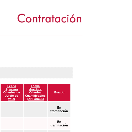
Fecha
Fecha
Apertura
Apertura
Criterios de
Criterios
Estado
Juicio de
Cuantificables
Valor
por Fórmula
En
tramitación
En
tramitación