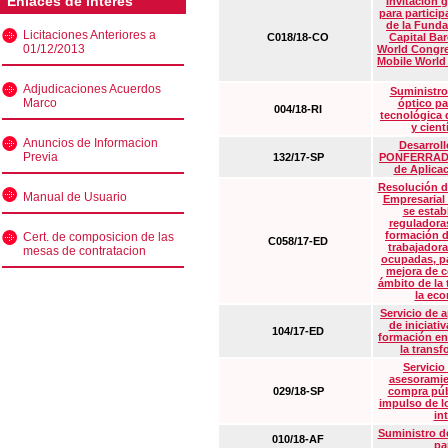
Enlaces de interés
Invitación 
para particip
de la Funda
Licitaciones Anteriores a
C018/18-CO
Capital Ba
01/12/2013
World Congre
Mobile World
Adjudicaciones Acuerdos
Suministro
Marco
óptico pa
004/18-RI
tecnológica 
y cient
Anuncios de Informacion
Desarrollo
Previa
132/17-SP
PONFERRADA 
de Aplica
Resolución d
Manual de Usuario
Empresarial
se estab
reguladora
formación d
Cert. de composicion de las
C058/17-ED
trabajadora
mesas de contratacion
ocupadas, pa
mejora de c
ámbito de la
la eco
Servicio de 
de iniciati
104/17-ED
formación en
la transf
Servicio
asesoramie
029/18-SP
compra púb
impulso de lo
in
Suministro de
010/18-AF
pa