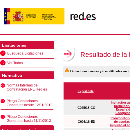
Licitaciones
Resultado de la
Búsqueda Licitaciones
Ver Todas
Licitaciones nuevas y/o modificadas en lo
Normativa
Normas Internas de
Contratación EPE Red.es
Expediente
Pliego Condiciones
Invitación g
Generales desde 12/11/2013
participar
C025/18-CO
España d
Congress
Pliego Condiciones
Convocatoria
Generales hasta 11/11/2013
C003/18-ED
de ayudas
impulso al s