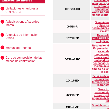
Enlaces de interés
Invitación 
para particip
de la Funda
Licitaciones Anteriores a
C018/18-CO
Capital Ba
01/12/2013
World Congre
Mobile World
Adjudicaciones Acuerdos
Suministro
Marco
óptico pa
004/18-RI
tecnológica 
y cient
Anuncios de Informacion
Desarrollo
Previa
132/17-SP
PONFERRADA 
de Aplica
Resolución d
Manual de Usuario
Empresarial
se estab
reguladora
formación d
Cert. de composicion de las
C058/17-ED
trabajadora
mesas de contratacion
ocupadas, pa
mejora de c
ámbito de la
la eco
Servicio de 
de iniciati
104/17-ED
formación en
la transf
Servicio
asesoramie
029/18-SP
compra púb
impulso de lo
in
Suministro de
010/18-AF
pa