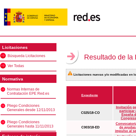
Licitaciones
Resultado de la
Búsqueda Licitaciones
Ver Todas
Licitaciones nuevas y/o modificadas en lo
Normativa
Normas Internas de
Contratación EPE Red.es
Expediente
Pliego Condiciones
Invitación g
Generales desde 12/11/2013
participar
C025/18-CO
España d
Congress
Pliego Condiciones
Convocatoria
Generales hasta 11/11/2013
C003/18-ED
de ayudas
impulso al s