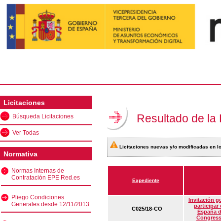
Licitaciones
Resultado de la
Búsqueda Licitaciones
Ver Todas
Licitaciones nuevas y/o modificadas en lo
Normativa
Normas Internas de
Contratación EPE Red.es
Expediente
Pliego Condiciones
Invitación g
Generales desde 12/11/2013
participar
C025/18-CO
España d
Congress