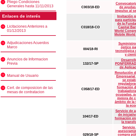
Pliego Condiciones
Convocatoria
Generales hasta 11/11/2013
C003/18-ED
de ayudas
impulso al s
Enlaces de interés
Invitación 
para particip
de la Funda
Licitaciones Anteriores a
C018/18-CO
Capital Ba
01/12/2013
World Congre
Mobile World
Adjudicaciones Acuerdos
Suministro
Marco
óptico pa
004/18-RI
tecnológica 
y cient
Anuncios de Informacion
Desarrollo
Previa
132/17-SP
PONFERRADA 
de Aplica
Resolución d
Manual de Usuario
Empresarial
se estab
reguladora
formación d
Cert. de composicion de las
C058/17-ED
trabajadora
mesas de contratacion
ocupadas, pa
mejora de c
ámbito de la
la eco
Servicio de 
de iniciati
104/17-ED
formación en
la transf
Servicio
asesoramie
029/18-SP
compra púb