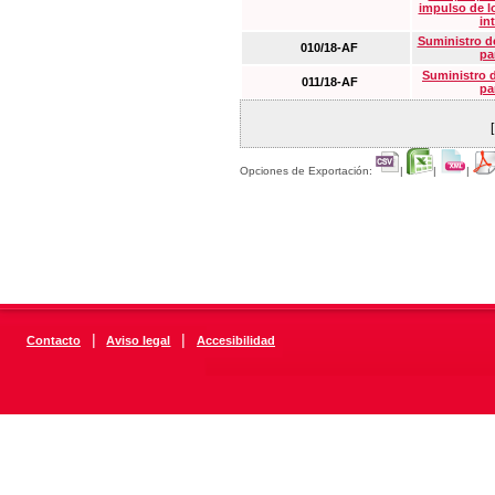
impulso de lo
in
Suministro de
010/18-AF
pa
Suministro 
011/18-AF
pa
Opciones de Exportación:
|
|
|
|
|
Contacto
Aviso legal
Accesibilidad