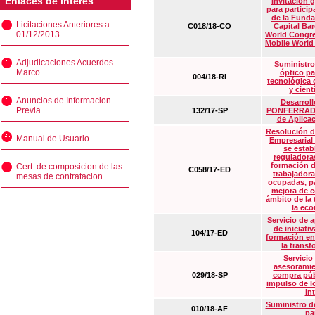
Enlaces de interés
Invitación 
para particip
de la Funda
Licitaciones Anteriores a
C018/18-CO
Capital Ba
01/12/2013
World Congre
Mobile World
Adjudicaciones Acuerdos
Suministro
Marco
óptico pa
004/18-RI
tecnológica 
y cient
Anuncios de Informacion
Desarrollo
Previa
132/17-SP
PONFERRADA 
de Aplica
Resolución d
Manual de Usuario
Empresarial
se estab
reguladora
formación d
Cert. de composicion de las
C058/17-ED
trabajadora
mesas de contratacion
ocupadas, pa
mejora de c
ámbito de la
la eco
Servicio de 
de iniciati
104/17-ED
formación en
la transf
Servicio
asesoramie
029/18-SP
compra púb
impulso de lo
in
Suministro de
010/18-AF
pa