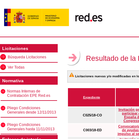
Licitaciones
Resultado de la
Búsqueda Licitaciones
Ver Todas
Licitaciones nuevas y/o modificadas en lo
Normativa
Normas Internas de
Contratación EPE Red.es
Expediente
Pliego Condiciones
Invitación g
Generales desde 12/11/2013
participar
C025/18-CO
España d
Congress
Pliego Condiciones
Convocatoria
Generales hasta 11/11/2013
C003/18-ED
de ayudas
impulso al s