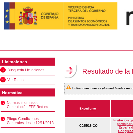
Licitaciones
Resultado de la
Búsqueda Licitaciones
Ver Todas
Licitaciones nuevas y/o modificadas en lo
Normativa
Normas Internas de
Contratación EPE Red.es
Expediente
Pliego Condiciones
Invitación g
Generales desde 12/11/2013
participar
C025/18-CO
España d
Congress