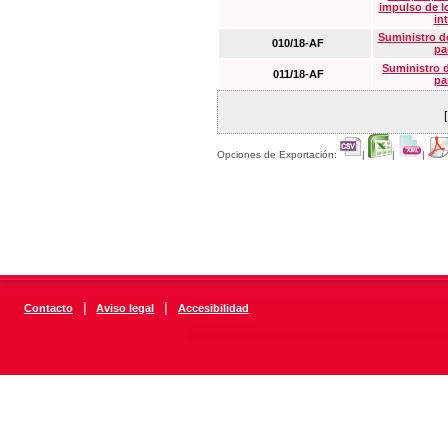
impulso de lo
in
Suministro de
010/18-AF
pa
Suministro 
011/18-AF
pa
Opciones de Exportación:
|
|
|
|
|
Contacto
Aviso legal
Accesibilidad