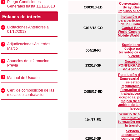
Pliego Condiciones
Convocatoria
Generales hasta 11/11/2013
C003/18-ED
de ayudas
impulso al s
Enlaces de interés
Invitación 
para particip
de la Funda
Licitaciones Anteriores a
C018/18-CO
Capital Ba
01/12/2013
World Congre
Mobile World
Adjudicaciones Acuerdos
Suministro
Marco
óptico pa
004/18-RI
tecnológica 
y cient
Anuncios de Informacion
Desarrollo
Previa
132/17-SP
PONFERRADA 
de Aplica
Resolución d
Manual de Usuario
Empresarial
se estab
reguladora
formación d
Cert. de composicion de las
C058/17-ED
trabajadora
mesas de contratacion
ocupadas, pa
mejora de c
ámbito de la
la eco
Servicio de 
de iniciati
104/17-ED
formación en
la transf
Servicio
asesoramie
029/18-SP
compra púb