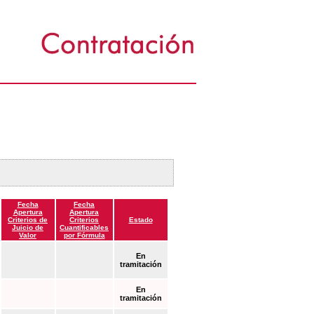
Fecha
Fecha
Apertura
Apertura
Criterios de
Criterios
Estado
Juicio de
Cuantificables
Valor
por Fórmula
En
tramitación
En
tramitación