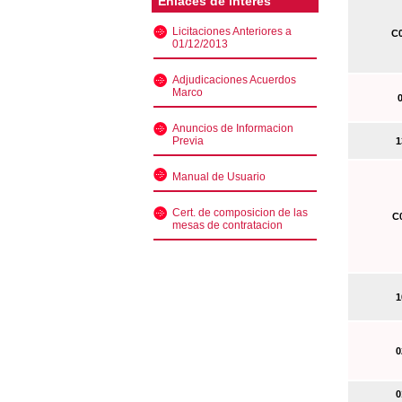
Enlaces de interés
Licitaciones Anteriores a
C0
01/12/2013
Adjudicaciones Acuerdos
Marco
0
Anuncios de Informacion
Previa
13
Manual de Usuario
Cert. de composicion de las
C0
mesas de contratacion
10
02
01