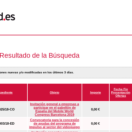
Resultado de la Búsqueda
ones nuevas y/o modificadas en los últimos 3 días.
Fecha Fin
pediente
Objeto
Importe
Presentación
Ofertas
Invitación general a empresas a
participar en el pabellón de
25/18-CO
0,00 €
España del Mobile World
Congress Barcelona 2019
Convocatoria para la concesión
03/18-ED
de ayudas del programa de
0,00 €
impulso al sector del videojuego