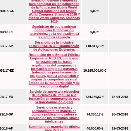
Invitación general a empresas
para participar en los pabellones
de la Fundación Mobile World
18/18-CO
Capital Barcelona de: Mobile
0,00 €
World Congress Shanghái 2018 Y
Mobile World Congress Américas
2018
Suministro de equipamiento
óptico para la renovación
04/18-RI
0,00 €
tecnológica de la red académica
y científica española
Desarrollo de la Iniciativa
2/17-SP
PONFERRADA 3.0: Modificación
110.811,73 €
de Aplicaciones Existentes
Resolución de la Entidad Pública
Empresarial RED.ES, por la que
se establecen las bases
reguladoras del programa de
formación dirigido a personas
58/17-ED
10.925.000,00 €
trabajadoras prioritariamente
ocupadas, para la adquisición y
mejora de competencias en el
ámbito de la transformación y de
la economía digital
Servicio de apoyo a la ejecución
de iniciativas de impulso a la
4/17-ED
534.186,67 €
18-04-2018
formación en competencias para
la transformación digital
Servicio de asistencia y
asesoramiento en materia de
9/18-SP
compra pública innovadora e
74.380,17 €
28-03-2018
impulso de los territorios rurales
inteligentes
Suministro de material de oficina
0/18-AF
40.000,00 €
19-03-2018
para Red.es