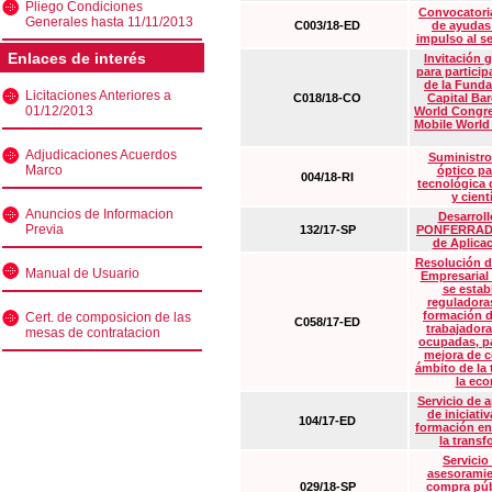
Pliego Condiciones
Convocatoria
Generales hasta 11/11/2013
C003/18-ED
de ayudas
impulso al s
Enlaces de interés
Invitación 
para particip
de la Funda
Licitaciones Anteriores a
C018/18-CO
Capital Ba
01/12/2013
World Congre
Mobile World
Adjudicaciones Acuerdos
Suministro
Marco
óptico pa
004/18-RI
tecnológica 
y cient
Anuncios de Informacion
Desarrollo
Previa
132/17-SP
PONFERRADA 
de Aplica
Resolución d
Manual de Usuario
Empresarial
se estab
reguladora
formación d
Cert. de composicion de las
C058/17-ED
trabajadora
mesas de contratacion
ocupadas, pa
mejora de c
ámbito de la
la eco
Servicio de 
de iniciati
104/17-ED
formación en
la transf
Servicio
asesoramie
029/18-SP
compra púb