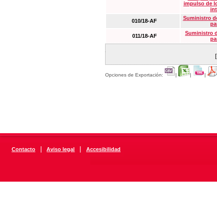
impulso de lo
in
Suministro de
010/18-AF
pa
Suministro 
011/18-AF
pa
Opciones de Exportación:
|
|
|
|
|
Contacto
Aviso legal
Accesibilidad