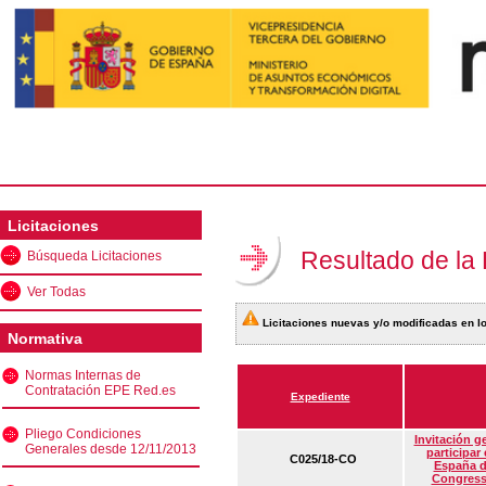
Licitaciones
Resultado de la
Búsqueda Licitaciones
Ver Todas
Licitaciones nuevas y/o modificadas en lo
Normativa
Normas Internas de
Contratación EPE Red.es
Expediente
Pliego Condiciones
Invitación g
Generales desde 12/11/2013
participar
C025/18-CO
España d
Congress