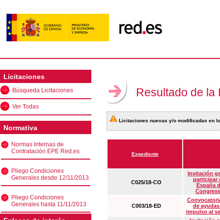
Licitaciones
Resultado de la
Búsqueda Licitaciones
Ver Todas
Licitaciones nuevas y/o modificadas en lo
Normativa
Normas Internas de
Contratación EPE Red.es
Expediente
Pliego Condiciones
Invitación g
Generales desde 12/11/2013
participar
C025/18-CO
España d
Congress
Pliego Condiciones
Convocatoria
Generales hasta 11/11/2013
C003/18-ED
de ayudas
impulso al s