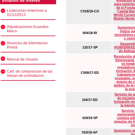
Enlaces de interés
Invitación 
para particip
de la Funda
Licitaciones Anteriores a
C018/18-CO
Capital Ba
01/12/2013
World Congre
Mobile World
Adjudicaciones Acuerdos
Suministro
Marco
óptico pa
004/18-RI
tecnológica 
y cient
Anuncios de Informacion
Desarrollo
Previa
132/17-SP
PONFERRADA 
de Aplica
Resolución d
Manual de Usuario
Empresarial
se estab
reguladora
formación d
Cert. de composicion de las
C058/17-ED
trabajadora
mesas de contratacion
ocupadas, pa
mejora de c
ámbito de la
la eco
Servicio de 
de iniciati
104/17-ED
formación en
la transf
Servicio
asesoramie
029/18-SP
compra púb
impulso de lo
in
Suministro de
010/18-AF
pa