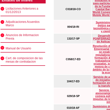
Enlaces de interés
Invitación 
para particip
de la Funda
Licitaciones Anteriores a
C018/18-CO
Capital Ba
01/12/2013
World Congre
Mobile World
Adjudicaciones Acuerdos
Suministro
Marco
óptico pa
004/18-RI
tecnológica 
y cient
Anuncios de Informacion
Desarrollo
Previa
132/17-SP
PONFERRADA 
de Aplica
Resolución d
Manual de Usuario
Empresarial
se estab
reguladora
formación d
Cert. de composicion de las
C058/17-ED
trabajadora
mesas de contratacion
ocupadas, pa
mejora de c
ámbito de la
la eco
Servicio de 
de iniciati
104/17-ED
formación en
la transf
Servicio
asesoramie
029/18-SP
compra púb
impulso de lo
in
Suministro de
010/18-AF
pa