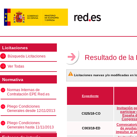
Licitaciones
Resultado de la
Búsqueda Licitaciones
Ver Todas
Licitaciones nuevas y/o modificadas en lo
Normativa
Normas Internas de
Contratación EPE Red.es
Expediente
Pliego Condiciones
Invitación g
Generales desde 12/11/2013
participar
C025/18-CO
España d
Congress
Pliego Condiciones
Convocatoria
Generales hasta 11/11/2013
C003/18-ED
de ayudas
impulso al s