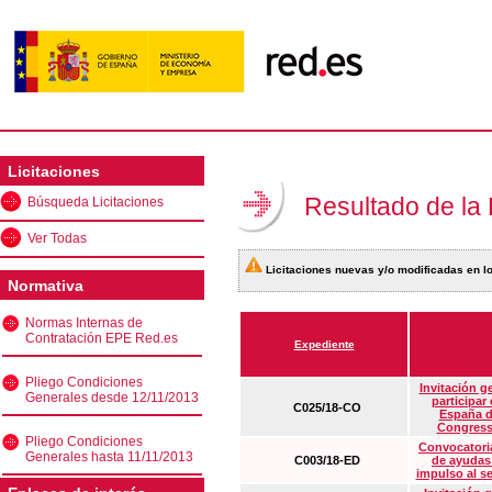
Licitaciones
Resultado de la
Búsqueda Licitaciones
Ver Todas
Licitaciones nuevas y/o modificadas en lo
Normativa
Normas Internas de
Contratación EPE Red.es
Expediente
Pliego Condiciones
Invitación g
Generales desde 12/11/2013
participar
C025/18-CO
España d
Congress
Pliego Condiciones
Convocatoria
Generales hasta 11/11/2013
C003/18-ED
de ayudas
impulso al s