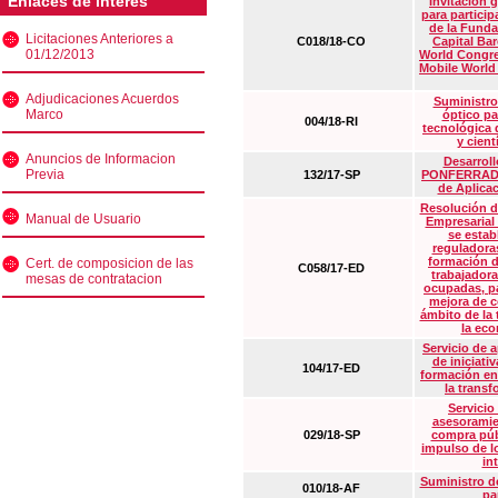
Enlaces de interés
Invitación 
para particip
de la Funda
Licitaciones Anteriores a
C018/18-CO
Capital Ba
01/12/2013
World Congre
Mobile World
Adjudicaciones Acuerdos
Suministro
Marco
óptico pa
004/18-RI
tecnológica 
y cient
Anuncios de Informacion
Desarrollo
Previa
132/17-SP
PONFERRADA 
de Aplica
Resolución d
Manual de Usuario
Empresarial
se estab
reguladora
formación d
Cert. de composicion de las
C058/17-ED
trabajadora
mesas de contratacion
ocupadas, pa
mejora de c
ámbito de la
la eco
Servicio de 
de iniciati
104/17-ED
formación en
la transf
Servicio
asesoramie
029/18-SP
compra púb
impulso de lo
in
Suministro de
010/18-AF
pa