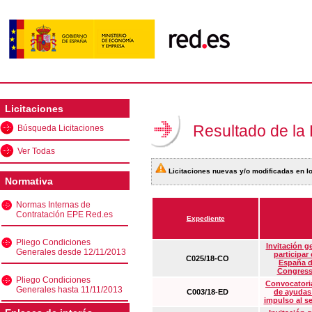
Licitaciones
Resultado de la
Búsqueda Licitaciones
Ver Todas
Licitaciones nuevas y/o modificadas en lo
Normativa
Normas Internas de
Contratación EPE Red.es
Expediente
Pliego Condiciones
Invitación g
Generales desde 12/11/2013
participar
C025/18-CO
España d
Congress
Pliego Condiciones
Convocatoria
Generales hasta 11/11/2013
C003/18-ED
de ayudas
impulso al s