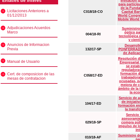
Enlaces de interés
Invitación 
para particip
de la Funda
Licitaciones Anteriores a
C018/18-CO
Capital Ba
01/12/2013
World Congre
Mobile World
Adjudicaciones Acuerdos
Suministro
Marco
óptico pa
004/18-RI
tecnológica 
y cient
Anuncios de Informacion
Desarrollo
Previa
132/17-SP
PONFERRADA 
de Aplica
Resolución d
Manual de Usuario
Empresarial
se estab
reguladora
formación d
Cert. de composicion de las
C058/17-ED
trabajadora
mesas de contratacion
ocupadas, pa
mejora de c
ámbito de la
la eco
Servicio de 
de iniciati
104/17-ED
formación en
la transf
Servicio
asesoramie
029/18-SP
compra púb
impulso de lo
in
Suministro de
010/18-AF
pa