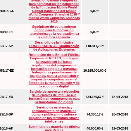
Invitación general a empresas
para participar en los pabellones
de la Fundación Mobile World
18/18-CO
Capital Barcelona de: Mobile
0,00 €
World Congress Shanghái 2018 Y
Mobile World Congress Américas
2018
Suministro de equipamiento
óptico para la renovación
04/18-RI
0,00 €
tecnológica de la red académica
y científica española
Desarrollo de la Iniciativa
2/17-SP
PONFERRADA 3.0: Modificación
110.811,73 €
de Aplicaciones Existentes
Resolución de la Entidad Pública
Empresarial RED.ES, por la que
se establecen las bases
reguladoras del programa de
formación dirigido a personas
58/17-ED
10.925.000,00 €
trabajadoras prioritariamente
ocupadas, para la adquisición y
mejora de competencias en el
ámbito de la transformación y de
la economía digital
Servicio de apoyo a la ejecución
de iniciativas de impulso a la
4/17-ED
534.186,67 €
18-04-2018
formación en competencias para
la transformación digital
Servicio de asistencia y
asesoramiento en materia de
9/18-SP
compra pública innovadora e
74.380,17 €
28-03-2018
impulso de los territorios rurales
inteligentes
Suministro de material de oficina
0/18-AF
40.000,00 €
19-03-2018
para Red.es