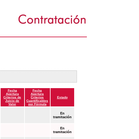
Fecha
Fecha
Apertura
Apertura
Criterios de
Criterios
Estado
Juicio de
Cuantificables
Valor
por Fórmula
En
tramitación
En
tramitación