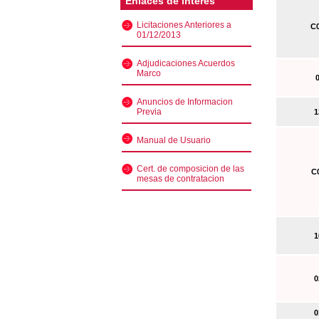
Enlaces de interés
Licitaciones Anteriores a
C0
01/12/2013
Adjudicaciones Acuerdos
Marco
0
Anuncios de Informacion
Previa
13
Manual de Usuario
Cert. de composicion de las
C0
mesas de contratacion
10
02
01