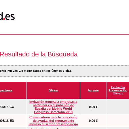
Resultado de la Búsqueda
ones nuevas y/o modificadas en los últimos 3 días.
Fecha Fin
pediente
Objeto
Importe
Presentación
Ofertas
Invitación general a empresas a
participar en el pabellón de
25/18-CO
0,00 €
España del Mobile World
Congress Barcelona 2019
Convocatoria para la concesión
03/18-ED
de ayudas del programa de
0,00 €
impulso al sector del videojuego