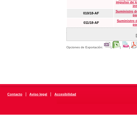
impulso de lo
in
Suministro de
010/18-AF
pa
Suministro 
011/18-AF
pa
Opciones de Exportación:
|
|
|
|
|
Contacto
Aviso legal
Accesibilidad