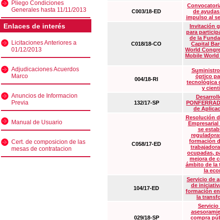
Pliego Condiciones
Convocatoria
Generales hasta 11/11/2013
C003/18-ED
de ayudas
impulso al s
Enlaces de interés
Invitación 
para particip
de la Funda
Licitaciones Anteriores a
C018/18-CO
Capital Ba
01/12/2013
World Congre
Mobile World
Adjudicaciones Acuerdos
Suministro
Marco
óptico pa
004/18-RI
tecnológica 
y cient
Anuncios de Informacion
Desarrollo
Previa
132/17-SP
PONFERRADA 
de Aplica
Resolución d
Manual de Usuario
Empresarial
se estab
reguladora
formación d
Cert. de composicion de las
C058/17-ED
trabajadora
mesas de contratacion
ocupadas, pa
mejora de c
ámbito de la
la eco
Servicio de 
de iniciati
104/17-ED
formación en
la transf
Servicio
asesoramie
029/18-SP
compra púb