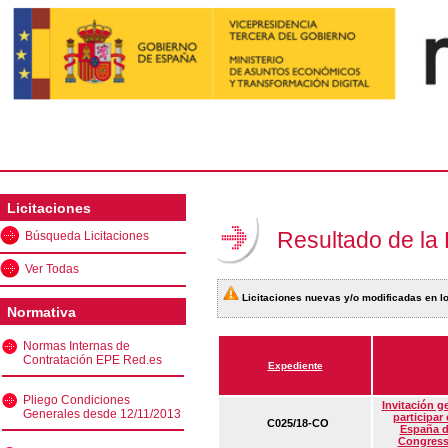
Licitaciones
Resultado de la
Búsqueda Licitaciones
Ver Todas
Licitaciones nuevas y/o modificadas en lo
Normativa
Normas Internas de
Contratación EPE Red.es
Expediente
Pliego Condiciones
Invitación g
Generales desde 12/11/2013
participar
C025/18-CO
España d
Congress