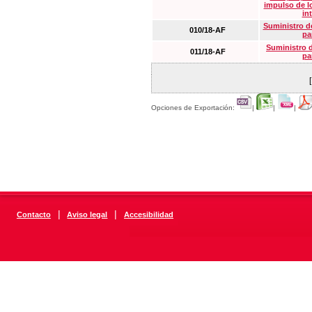
impulso de lo
in
Suministro de
010/18-AF
pa
Suministro 
011/18-AF
pa
Opciones de Exportación:
|
|
|
|
|
Contacto
Aviso legal
Accesibilidad