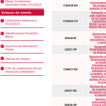
Pliego Condiciones
Convocatoria
Generales hasta 11/11/2013
C003/18-ED
de ayudas
impulso al s
Enlaces de interés
Invitación 
para particip
de la Funda
Licitaciones Anteriores a
C018/18-CO
Capital Ba
01/12/2013
World Congre
Mobile World
Adjudicaciones Acuerdos
Suministro
Marco
óptico pa
004/18-RI
tecnológica 
y cient
Anuncios de Informacion
Desarrollo
Previa
132/17-SP
PONFERRADA 
de Aplica
Resolución d
Manual de Usuario
Empresarial
se estab
reguladora
formación d
Cert. de composicion de las
C058/17-ED
trabajadora
mesas de contratacion
ocupadas, pa
mejora de c
ámbito de la
la eco
Servicio de 
de iniciati
104/17-ED
formación en
la transf
Servicio
asesoramie
029/18-SP
compra púb