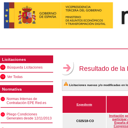
Licitaciones
Resultado de la
Búsqueda Licitaciones
Ver Todas
Licitaciones nuevas y/o modificadas en lo
Normativa
Normas Internas de
Contratación EPE Red.es
Expediente
Pliego Condiciones
Invitación g
Generales desde 12/11/2013
participar
C025/18-CO
España d
Congress