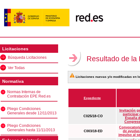
Licitaciones
Resultado de la
Búsqueda Licitaciones
Ver Todas
Licitaciones nuevas y/o modificadas en lo
Normativa
Normas Internas de
Contratación EPE Red.es
Expediente
Pliego Condiciones
Invitación g
Generales desde 12/11/2013
participar
C025/18-CO
España d
Congress
Pliego Condiciones
Convocatoria
Generales hasta 11/11/2013
C003/18-ED
de ayudas
impulso al s