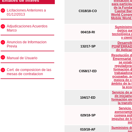
Enlaces de interés
Invitación 
para particip
de la Funda
Licitaciones Anteriores a
C018/18-CO
Capital Ba
01/12/2013
World Congre
Mobile World
Adjudicaciones Acuerdos
Suministro
Marco
óptico pa
004/18-RI
tecnológica 
y cient
Anuncios de Informacion
Desarrollo
Previa
132/17-SP
PONFERRADA 
de Aplica
Resolución d
Manual de Usuario
Empresarial
se estab
reguladora
formación d
Cert. de composicion de las
C058/17-ED
trabajadora
mesas de contratacion
ocupadas, pa
mejora de c
ámbito de la
la eco
Servicio de 
de iniciati
104/17-ED
formación en
la transf
Servicio
asesoramie
029/18-SP
compra púb
impulso de lo
in
Suministro de
010/18-AF
pa