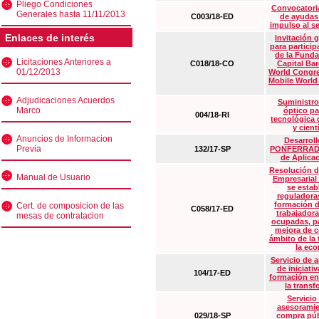
Pliego Condiciones
Convocatoria
Generales hasta 11/11/2013
C003/18-ED
de ayudas
impulso al s
Enlaces de interés
Invitación 
para particip
de la Funda
Licitaciones Anteriores a
C018/18-CO
Capital Ba
01/12/2013
World Congre
Mobile World
Adjudicaciones Acuerdos
Suministro
Marco
óptico pa
004/18-RI
tecnológica 
y cient
Anuncios de Informacion
Desarrollo
Previa
132/17-SP
PONFERRADA 
de Aplica
Resolución d
Manual de Usuario
Empresarial
se estab
reguladora
formación d
Cert. de composicion de las
C058/17-ED
trabajadora
mesas de contratacion
ocupadas, pa
mejora de c
ámbito de la
la eco
Servicio de 
de iniciati
104/17-ED
formación en
la transf
Servicio
asesoramie
029/18-SP
compra púb