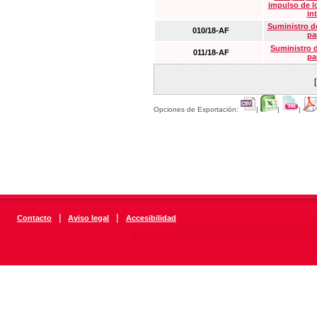
impulso de lo
in
Suministro de
010/18-AF
pa
Suministro 
011/18-AF
pa
Opciones de Exportación:
|
|
|
|
|
Contacto
Aviso legal
Accesibilidad