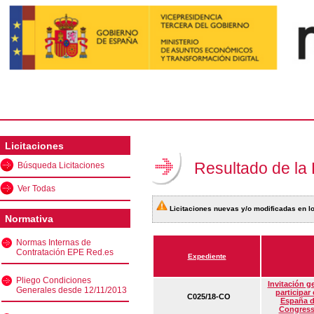
Licitaciones
Resultado de la
Búsqueda Licitaciones
Ver Todas
Licitaciones nuevas y/o modificadas en lo
Normativa
Normas Internas de
Contratación EPE Red.es
Expediente
Pliego Condiciones
Invitación g
Generales desde 12/11/2013
participar
C025/18-CO
España d
Congress