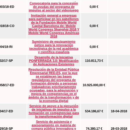
Convocatoria para la concesión
03/18-ED
de ayudas del programa de
0,00 €
impulso al sector del videojuego
Invitación general a empresas
para participar en los pabellones
de la Fundación Mobile World
18/18-CO
Capital Barcelona de: Mobile
0,00 €
World Congress Shanghái 2018 Y
Mobile World Congress Américas
2018
Suministro de equipamiento
óptico para la renovación
04/18-RI
0,00 €
tecnológica de la red académica
y científica española
Desarrollo de la Iniciativa
2/17-SP
PONFERRADA 3.0: Modificación
110.811,73 €
de Aplicaciones Existentes
Resolución de la Entidad Pública
Empresarial RED.ES, por la que
se establecen las bases
reguladoras del programa de
formación dirigido a personas
58/17-ED
10.925.000,00 €
trabajadoras prioritariamente
ocupadas, para la adquisición y
mejora de competencias en el
ámbito de la transformación y de
la economía digital
Servicio de apoyo a la ejecución
de iniciativas de impulso a la
4/17-ED
534.186,67 €
18-04-2018
formación en competencias para
la transformación digital
Servicio de asistencia y
asesoramiento en materia de
9/18-SP
compra pública innovadora e
74.380,17 €
28-03-2018