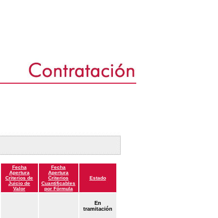
Fecha
Fecha
Apertura
Apertura
Criterios de
Criterios
Estado
Juicio de
Cuantificables
Valor
por Fórmula
En
tramitación