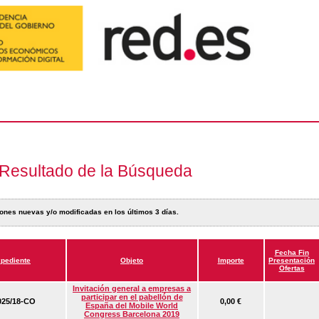
Resultado de la Búsqueda
ones nuevas y/o modificadas en los últimos 3 días.
Fecha Fin
pediente
Objeto
Importe
Presentación
Ofertas
Invitación general a empresas a
participar en el pabellón de
25/18-CO
0,00 €
España del Mobile World
Congress Barcelona 2019