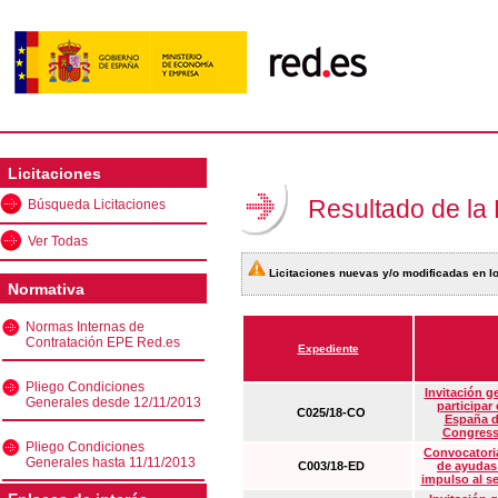
Licitaciones
Resultado de la
Búsqueda Licitaciones
Ver Todas
Licitaciones nuevas y/o modificadas en lo
Normativa
Normas Internas de
Contratación EPE Red.es
Expediente
Pliego Condiciones
Invitación g
Generales desde 12/11/2013
participar
C025/18-CO
España d
Congress
Pliego Condiciones
Convocatoria
Generales hasta 11/11/2013
C003/18-ED
de ayudas
impulso al s