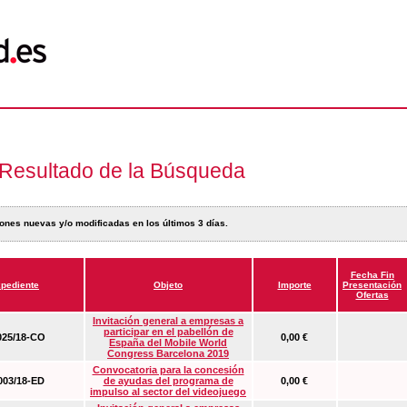
Resultado de la Búsqueda
ones nuevas y/o modificadas en los últimos 3 días.
Fecha Fin
pediente
Objeto
Importe
Presentación
Ofertas
Invitación general a empresas a
participar en el pabellón de
25/18-CO
0,00 €
España del Mobile World
Congress Barcelona 2019
Convocatoria para la concesión
03/18-ED
de ayudas del programa de
0,00 €
impulso al sector del videojuego