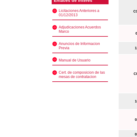
Enlaces de interés
Licitaciones Anteriores a
C0
01/12/2013
Adjudicaciones Acuerdos
Marco
0
Anuncios de Informacion
Previa
13
Manual de Usuario
Cert. de composicion de las
C0
mesas de contratacion
10
02
01