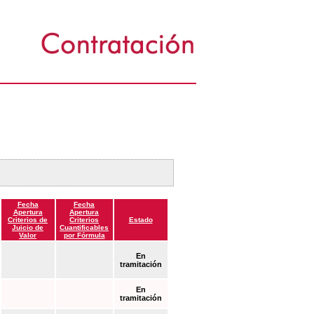
Fecha
Fecha
Apertura
Apertura
Criterios de
Criterios
Estado
Juicio de
Cuantificables
Valor
por Fórmula
En
tramitación
En
tramitación