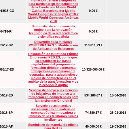
Invitación general a empresas
para participar en los pabellones
de la Fundación Mobile World
18/18-CO
Capital Barcelona de: Mobile
0,00 €
World Congress Shanghái 2018 Y
Mobile World Congress Américas
2018
Suministro de equipamiento
óptico para la renovación
04/18-RI
0,00 €
tecnológica de la red académica
y científica española
Desarrollo de la Iniciativa
2/17-SP
PONFERRADA 3.0: Modificación
110.811,73 €
de Aplicaciones Existentes
Resolución de la Entidad Pública
Empresarial RED.ES, por la que
se establecen las bases
reguladoras del programa de
formación dirigido a personas
58/17-ED
10.925.000,00 €
trabajadoras prioritariamente
ocupadas, para la adquisición y
mejora de competencias en el
ámbito de la transformación y de
la economía digital
Servicio de apoyo a la ejecución
de iniciativas de impulso a la
4/17-ED
534.186,67 €
18-04-2018
formación en competencias para
la transformación digital
Servicio de asistencia y
asesoramiento en materia de
9/18-SP
compra pública innovadora e
74.380,17 €
28-03-2018
impulso de los territorios rurales
inteligentes
Suministro de material de oficina
0/18-AF
40.000,00 €
19-03-2018
para Red.es