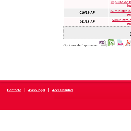
impulso de lo
in
Suministro de
010/18-AF
pa
Suministro 
011/18-AF
pa
Opciones de Exportación:
|
|
|
|
|
Contacto
Aviso legal
Accesibilidad