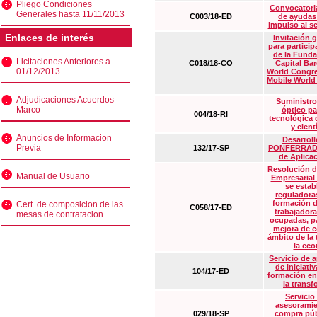
Pliego Condiciones
Convocatoria
Generales hasta 11/11/2013
C003/18-ED
de ayudas
impulso al s
Enlaces de interés
Invitación 
para particip
de la Funda
Licitaciones Anteriores a
C018/18-CO
Capital Ba
01/12/2013
World Congre
Mobile World
Adjudicaciones Acuerdos
Suministro
Marco
óptico pa
004/18-RI
tecnológica 
y cient
Anuncios de Informacion
Desarrollo
Previa
132/17-SP
PONFERRADA 
de Aplica
Resolución d
Manual de Usuario
Empresarial
se estab
reguladora
formación d
Cert. de composicion de las
C058/17-ED
trabajadora
mesas de contratacion
ocupadas, pa
mejora de c
ámbito de la
la eco
Servicio de 
de iniciati
104/17-ED
formación en
la transf
Servicio
asesoramie
029/18-SP
compra púb