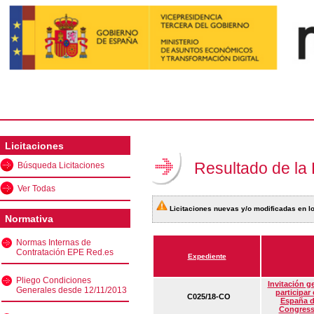
Licitaciones
Resultado de la
Búsqueda Licitaciones
Ver Todas
Licitaciones nuevas y/o modificadas en lo
Normativa
Normas Internas de
Contratación EPE Red.es
Expediente
Pliego Condiciones
Invitación g
Generales desde 12/11/2013
participar
C025/18-CO
España d
Congress