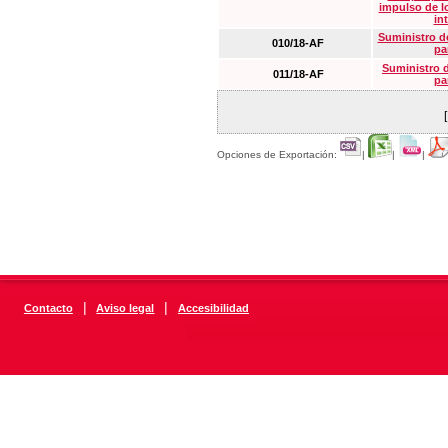
impulso de lo
in
Suministro de
010/18-AF
pa
Suministro 
011/18-AF
pa
Opciones de Exportación:
|
|
|
|
|
Contacto
Aviso legal
Accesibilidad