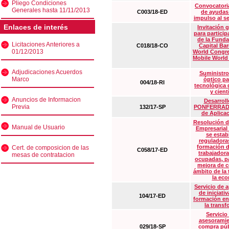
Pliego Condiciones
Convocatoria
Generales hasta 11/11/2013
C003/18-ED
de ayudas
impulso al s
Enlaces de interés
Invitación 
para particip
de la Funda
Licitaciones Anteriores a
C018/18-CO
Capital Ba
01/12/2013
World Congre
Mobile World
Adjudicaciones Acuerdos
Suministro
Marco
óptico pa
004/18-RI
tecnológica 
y cient
Anuncios de Informacion
Desarrollo
Previa
132/17-SP
PONFERRADA 
de Aplica
Resolución d
Manual de Usuario
Empresarial
se estab
reguladora
formación d
Cert. de composicion de las
C058/17-ED
trabajadora
mesas de contratacion
ocupadas, pa
mejora de c
ámbito de la
la eco
Servicio de 
de iniciati
104/17-ED
formación en
la transf
Servicio
asesoramie
029/18-SP
compra púb