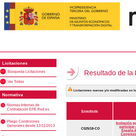
Licitaciones
Resultado de la
Búsqueda Licitaciones
Ver Todas
Licitaciones nuevas y/o modificadas en lo
Normativa
Normas Internas de
Contratación EPE Red.es
Expediente
Pliego Condiciones
Invitación g
Generales desde 12/11/2013
participar
C025/18-CO
España d
Congress