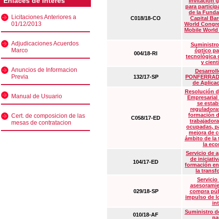
Enlaces de interés
Invitación 
para particip
de la Funda
Licitaciones Anteriores a
C018/18-CO
Capital Ba
01/12/2013
World Congre
Mobile World
Adjudicaciones Acuerdos
Suministro
Marco
óptico pa
004/18-RI
tecnológica 
y cient
Anuncios de Informacion
Desarrollo
Previa
132/17-SP
PONFERRADA 
de Aplica
Resolución d
Manual de Usuario
Empresarial
se estab
reguladora
formación d
Cert. de composicion de las
C058/17-ED
trabajadora
mesas de contratacion
ocupadas, pa
mejora de c
ámbito de la
la eco
Servicio de 
de iniciati
104/17-ED
formación en
la transf
Servicio
asesoramie
029/18-SP
compra púb
impulso de lo
in
Suministro de
010/18-AF
pa