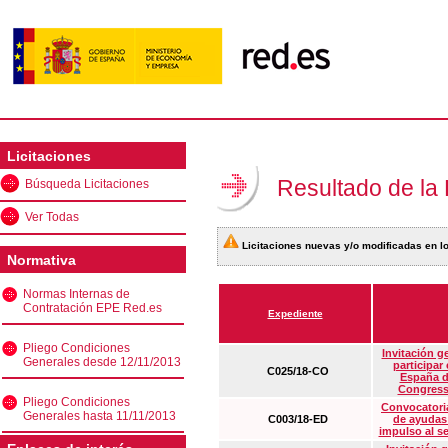
Licitaciones
Resultado de la
Búsqueda Licitaciones
Ver Todas
Licitaciones nuevas y/o modificadas en lo
Normativa
Normas Internas de
Contratación EPE Red.es
Expediente
Pliego Condiciones
Invitación g
Generales desde 12/11/2013
participar
C025/18-CO
España d
Congress
Pliego Condiciones
Convocatoria
Generales hasta 11/11/2013
C003/18-ED
de ayudas
impulso al s