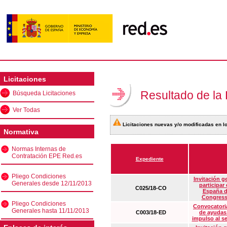
Licitaciones
Resultado de la
Búsqueda Licitaciones
Ver Todas
Licitaciones nuevas y/o modificadas en lo
Normativa
Normas Internas de
Contratación EPE Red.es
Expediente
Pliego Condiciones
Invitación g
Generales desde 12/11/2013
participar
C025/18-CO
España d
Congress
Pliego Condiciones
Convocatoria
Generales hasta 11/11/2013
C003/18-ED
de ayudas
impulso al s