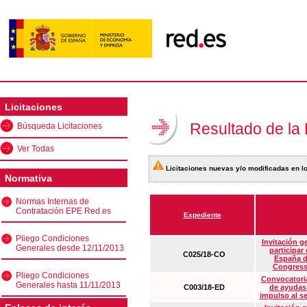
Licitaciones
Resultado de la
Búsqueda Licitaciones
Ver Todas
Licitaciones nuevas y/o modificadas en lo
Normativa
Normas Internas de
Contratación EPE Red.es
Expediente
Pliego Condiciones
Invitación g
Generales desde 12/11/2013
participar
C025/18-CO
España d
Congress
Pliego Condiciones
Convocatoria
Generales hasta 11/11/2013
C003/18-ED
de ayudas
impulso al s