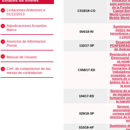
Enlaces de interés
Invitación 
para particip
de la Funda
Licitaciones Anteriores a
C018/18-CO
Capital Ba
01/12/2013
World Congre
Mobile World
Adjudicaciones Acuerdos
Suministro
Marco
óptico pa
004/18-RI
tecnológica 
y cient
Anuncios de Informacion
Desarrollo
Previa
132/17-SP
PONFERRADA 
de Aplica
Resolución d
Manual de Usuario
Empresarial
se estab
reguladora
formación d
Cert. de composicion de las
C058/17-ED
trabajadora
mesas de contratacion
ocupadas, pa
mejora de c
ámbito de la
la eco
Servicio de 
de iniciati
104/17-ED
formación en
la transf
Servicio
asesoramie
029/18-SP
compra púb
impulso de lo
in
Suministro de
010/18-AF
pa