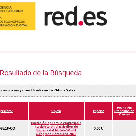
Resultado de la Búsqueda
ones nuevas y/o modificadas en los últimos 3 días.
Fecha Fin
pediente
Objeto
Importe
Presentación
Ofertas
Invitación general a empresas a
participar en el pabellón de
25/18-CO
0,00 €
España del Mobile World
Congress Barcelona 2019