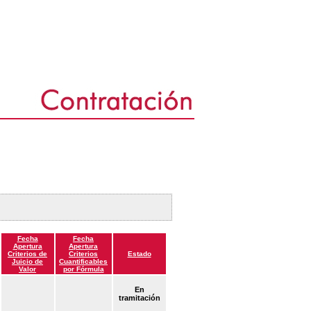
Fecha
Fecha
Apertura
Apertura
Criterios de
Criterios
Estado
Juicio de
Cuantificables
Valor
por Fórmula
En
tramitación