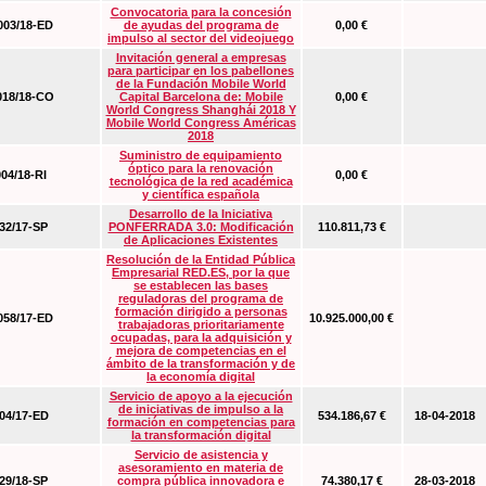
Convocatoria para la concesión
03/18-ED
de ayudas del programa de
0,00 €
impulso al sector del videojuego
Invitación general a empresas
para participar en los pabellones
de la Fundación Mobile World
18/18-CO
Capital Barcelona de: Mobile
0,00 €
World Congress Shanghái 2018 Y
Mobile World Congress Américas
2018
Suministro de equipamiento
óptico para la renovación
04/18-RI
0,00 €
tecnológica de la red académica
y científica española
Desarrollo de la Iniciativa
2/17-SP
PONFERRADA 3.0: Modificación
110.811,73 €
de Aplicaciones Existentes
Resolución de la Entidad Pública
Empresarial RED.ES, por la que
se establecen las bases
reguladoras del programa de
formación dirigido a personas
58/17-ED
10.925.000,00 €
trabajadoras prioritariamente
ocupadas, para la adquisición y
mejora de competencias en el
ámbito de la transformación y de
la economía digital
Servicio de apoyo a la ejecución
de iniciativas de impulso a la
4/17-ED
534.186,67 €
18-04-2018
formación en competencias para
la transformación digital
Servicio de asistencia y
asesoramiento en materia de
9/18-SP
compra pública innovadora e
74.380,17 €
28-03-2018