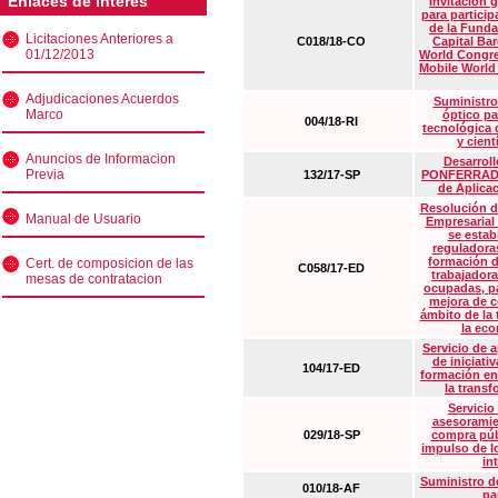
Enlaces de interés
Invitación 
para particip
de la Funda
Licitaciones Anteriores a
C018/18-CO
Capital Ba
01/12/2013
World Congre
Mobile World
Adjudicaciones Acuerdos
Suministro
Marco
óptico pa
004/18-RI
tecnológica 
y cient
Anuncios de Informacion
Desarrollo
Previa
132/17-SP
PONFERRADA 
de Aplica
Resolución d
Manual de Usuario
Empresarial
se estab
reguladora
formación d
Cert. de composicion de las
C058/17-ED
trabajadora
mesas de contratacion
ocupadas, pa
mejora de c
ámbito de la
la eco
Servicio de 
de iniciati
104/17-ED
formación en
la transf
Servicio
asesoramie
029/18-SP
compra púb
impulso de lo
in
Suministro de
010/18-AF
pa