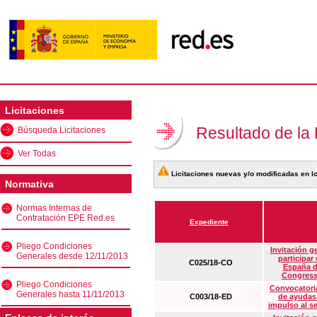
Licitaciones
Resultado de la
Búsqueda Licitaciones
Ver Todas
Licitaciones nuevas y/o modificadas en lo
Normativa
Normas Internas de
Contratación EPE Red.es
Expediente
Pliego Condiciones
Invitación g
Generales desde 12/11/2013
participar
C025/18-CO
España d
Congress
Pliego Condiciones
Convocatoria
Generales hasta 11/11/2013
C003/18-ED
de ayudas
impulso al s