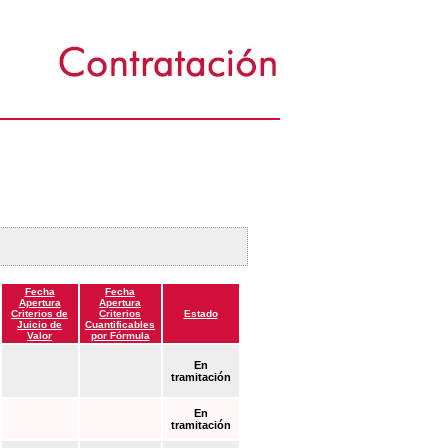
Fecha
Fecha
Apertura
Apertura
Criterios de
Criterios
Estado
Juicio de
Cuantificables
Valor
por Fórmula
En
tramitación
En
tramitación