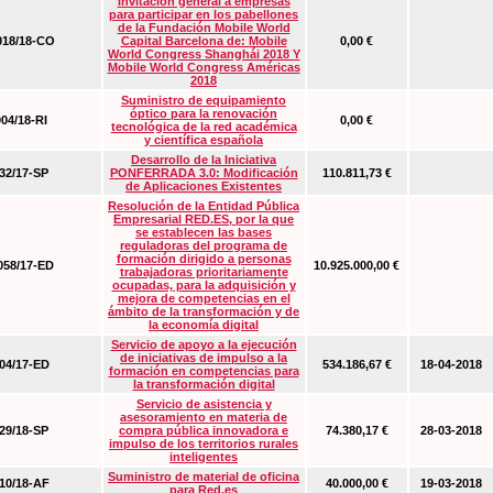
Invitación general a empresas
para participar en los pabellones
de la Fundación Mobile World
18/18-CO
Capital Barcelona de: Mobile
0,00 €
World Congress Shanghái 2018 Y
Mobile World Congress Américas
2018
Suministro de equipamiento
óptico para la renovación
04/18-RI
0,00 €
tecnológica de la red académica
y científica española
Desarrollo de la Iniciativa
2/17-SP
PONFERRADA 3.0: Modificación
110.811,73 €
de Aplicaciones Existentes
Resolución de la Entidad Pública
Empresarial RED.ES, por la que
se establecen las bases
reguladoras del programa de
formación dirigido a personas
58/17-ED
10.925.000,00 €
trabajadoras prioritariamente
ocupadas, para la adquisición y
mejora de competencias en el
ámbito de la transformación y de
la economía digital
Servicio de apoyo a la ejecución
de iniciativas de impulso a la
4/17-ED
534.186,67 €
18-04-2018
formación en competencias para
la transformación digital
Servicio de asistencia y
asesoramiento en materia de
9/18-SP
compra pública innovadora e
74.380,17 €
28-03-2018
impulso de los territorios rurales
inteligentes
Suministro de material de oficina
0/18-AF
40.000,00 €
19-03-2018
para Red.es