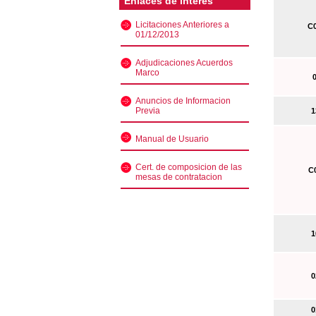
Enlaces de interés
Licitaciones Anteriores a
C0
01/12/2013
Adjudicaciones Acuerdos
Marco
0
Anuncios de Informacion
Previa
13
Manual de Usuario
Cert. de composicion de las
C0
mesas de contratacion
10
02
01