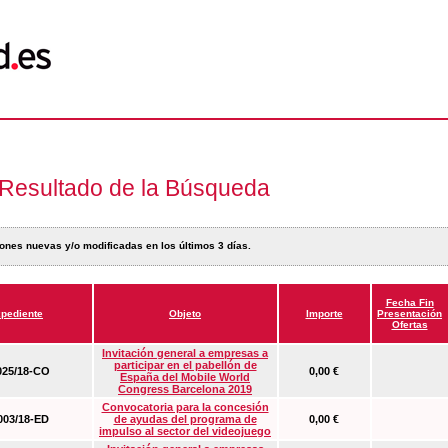
Resultado de la Búsqueda
ones nuevas y/o modificadas en los últimos 3 días.
Fecha Fin
pediente
Objeto
Importe
Presentación
Ofertas
Invitación general a empresas a
participar en el pabellón de
25/18-CO
0,00 €
España del Mobile World
Congress Barcelona 2019
Convocatoria para la concesión
03/18-ED
de ayudas del programa de
0,00 €
impulso al sector del videojuego