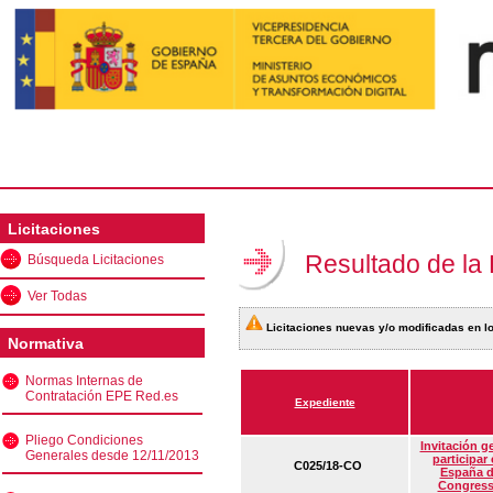
Licitaciones
Resultado de la
Búsqueda Licitaciones
Ver Todas
Licitaciones nuevas y/o modificadas en lo
Normativa
Normas Internas de
Contratación EPE Red.es
Expediente
Pliego Condiciones
Invitación g
Generales desde 12/11/2013
participar
C025/18-CO
España d
Congress