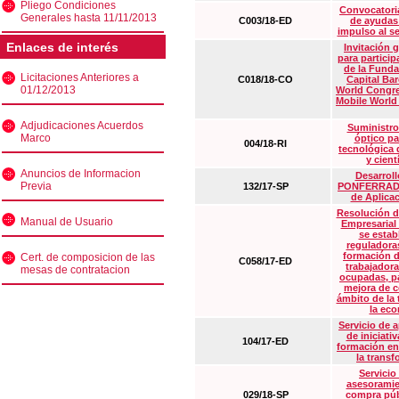
Pliego Condiciones
Convocatoria
Generales hasta 11/11/2013
C003/18-ED
de ayudas
impulso al s
Enlaces de interés
Invitación 
para particip
de la Funda
Licitaciones Anteriores a
C018/18-CO
Capital Ba
01/12/2013
World Congre
Mobile World
Adjudicaciones Acuerdos
Suministro
Marco
óptico pa
004/18-RI
tecnológica 
y cient
Anuncios de Informacion
Desarrollo
Previa
132/17-SP
PONFERRADA 
de Aplica
Resolución d
Manual de Usuario
Empresarial
se estab
reguladora
formación d
Cert. de composicion de las
C058/17-ED
trabajadora
mesas de contratacion
ocupadas, pa
mejora de c
ámbito de la
la eco
Servicio de 
de iniciati
104/17-ED
formación en
la transf
Servicio
asesoramie
029/18-SP
compra púb