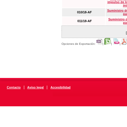
impulso de lo
in
Suministro de
010/18-AF
pa
Suministro 
011/18-AF
pa
Opciones de Exportación:
|
|
|
|
|
Contacto
Aviso legal
Accesibilidad