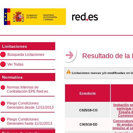
Licitaciones
Resultado de la
Búsqueda Licitaciones
Ver Todas
Licitaciones nuevas y/o modificadas en lo
Normativa
Normas Internas de
Contratación EPE Red.es
Expediente
Pliego Condiciones
Invitación g
Generales desde 12/11/2013
participar
C025/18-CO
España d
Congress
Pliego Condiciones
Convocatoria
Generales hasta 11/11/2013
C003/18-ED
de ayudas
impulso al s