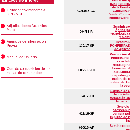
Enlaces de interés
Invitación 
para particip
de la Funda
Licitaciones Anteriores a
C018/18-CO
Capital Ba
01/12/2013
World Congre
Mobile World
Adjudicaciones Acuerdos
Suministro
Marco
óptico pa
004/18-RI
tecnológica 
y cient
Anuncios de Informacion
Desarrollo
Previa
132/17-SP
PONFERRADA 
de Aplica
Resolución d
Manual de Usuario
Empresarial
se estab
reguladora
formación d
Cert. de composicion de las
C058/17-ED
trabajadora
mesas de contratacion
ocupadas, pa
mejora de c
ámbito de la
la eco
Servicio de 
de iniciati
104/17-ED
formación en
la transf
Servicio
asesoramie
029/18-SP
compra púb
impulso de lo
in
Suministro de
010/18-AF
pa