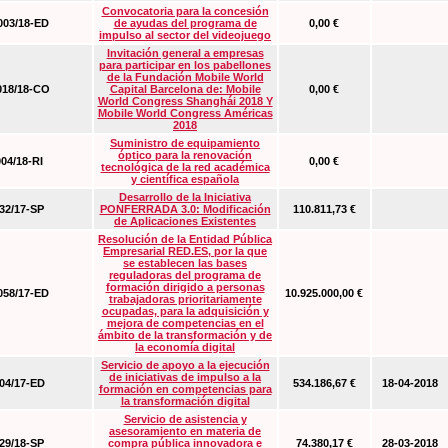
Convocatoria para la concesión
03/18-ED
de ayudas del programa de
0,00 €
impulso al sector del videojuego
Invitación general a empresas
para participar en los pabellones
de la Fundación Mobile World
18/18-CO
Capital Barcelona de: Mobile
0,00 €
World Congress Shanghái 2018 Y
Mobile World Congress Américas
2018
Suministro de equipamiento
óptico para la renovación
04/18-RI
0,00 €
tecnológica de la red académica
y científica española
Desarrollo de la Iniciativa
2/17-SP
PONFERRADA 3.0: Modificación
110.811,73 €
de Aplicaciones Existentes
Resolución de la Entidad Pública
Empresarial RED.ES, por la que
se establecen las bases
reguladoras del programa de
formación dirigido a personas
58/17-ED
10.925.000,00 €
trabajadoras prioritariamente
ocupadas, para la adquisición y
mejora de competencias en el
ámbito de la transformación y de
la economía digital
Servicio de apoyo a la ejecución
de iniciativas de impulso a la
4/17-ED
534.186,67 €
18-04-2018
formación en competencias para
la transformación digital
Servicio de asistencia y
asesoramiento en materia de
9/18-SP
compra pública innovadora e
74.380,17 €
28-03-2018