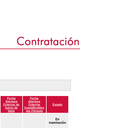
Fecha
Fecha
Apertura
Apertura
Criterios de
Criterios
Estado
Juicio de
Cuantificables
Valor
por Fórmula
En
tramitación