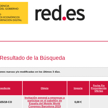
Resultado de la Búsqueda
ones nuevas y/o modificadas en los últimos 3 días.
Fecha Fin
pediente
Objeto
Importe
Presentación
Ofertas
Invitación general a empresas a
participar en el pabellón de
25/18-CO
0,00 €
España del Mobile World
Congress Barcelona 2019