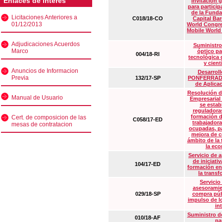
Enlaces de interés
Invitación 
para particip
de la Funda
Licitaciones Anteriores a
C018/18-CO
Capital Ba
01/12/2013
World Congre
Mobile World
Adjudicaciones Acuerdos
Suministro
Marco
óptico pa
004/18-RI
tecnológica 
y cient
Anuncios de Informacion
Desarrollo
Previa
132/17-SP
PONFERRADA 
de Aplica
Resolución d
Manual de Usuario
Empresarial
se estab
reguladora
formación d
Cert. de composicion de las
C058/17-ED
trabajadora
mesas de contratacion
ocupadas, pa
mejora de c
ámbito de la
la eco
Servicio de 
de iniciati
104/17-ED
formación en
la transf
Servicio
asesoramie
029/18-SP
compra púb
impulso de lo
in
Suministro de
010/18-AF
pa