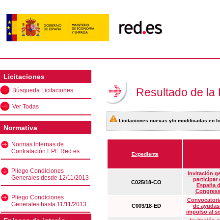
Licitaciones
Resultado de la
Búsqueda Licitaciones
Ver Todas
Licitaciones nuevas y/o modificadas en lo
Normativa
Normas Internas de
Contratación EPE Red.es
Expediente
Pliego Condiciones
Invitación g
Generales desde 12/11/2013
participar
C025/18-CO
España d
Congress
Pliego Condiciones
Convocatoria
Generales hasta 11/11/2013
C003/18-ED
de ayudas
impulso al s