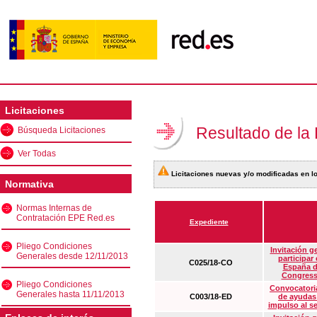
Licitaciones
Resultado de la
Búsqueda Licitaciones
Ver Todas
Licitaciones nuevas y/o modificadas en lo
Normativa
Normas Internas de
Contratación EPE Red.es
Expediente
Pliego Condiciones
Invitación g
Generales desde 12/11/2013
participar
C025/18-CO
España d
Congress
Pliego Condiciones
Convocatoria
Generales hasta 11/11/2013
C003/18-ED
de ayudas
impulso al s