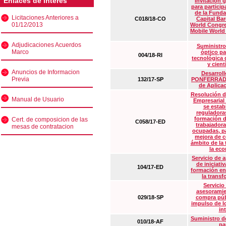
Enlaces de interés
Invitación 
para particip
de la Funda
Licitaciones Anteriores a
C018/18-CO
Capital Ba
01/12/2013
World Congre
Mobile World
Adjudicaciones Acuerdos
Suministro
Marco
óptico pa
004/18-RI
tecnológica 
y cient
Anuncios de Informacion
Desarrollo
Previa
132/17-SP
PONFERRADA 
de Aplica
Resolución d
Manual de Usuario
Empresarial
se estab
reguladora
formación d
Cert. de composicion de las
C058/17-ED
trabajadora
mesas de contratacion
ocupadas, pa
mejora de c
ámbito de la
la eco
Servicio de 
de iniciati
104/17-ED
formación en
la transf
Servicio
asesoramie
029/18-SP
compra púb
impulso de lo
in
Suministro de
010/18-AF
pa